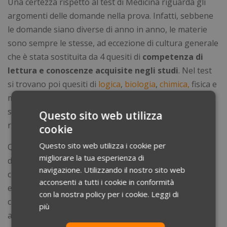
Una certezza rispetto al test di Medicina riguarda gli
argomenti delle domande nella prova. Infatti, sebbene
le domande siano diverse di anno in anno, le materie
sono sempre le stesse, ad eccezione di cultura generale
che è stata sostituita da 4 quesiti di
competenza di
lettura e conoscenze acquisite negli studi
. Nel test
si trovano poi quesiti di
logica
,
biologia
,
chimica,
fisica e
matematica. Niente paura se queste definizioni
sembrano troppo vaghe, all’interno del bando sono
Questo sito web utilizza
riportati
nel dettaglio
gli argomenti da studiare.
cookie
Questo sito web utilizza i cookie per
Quel che si può iniziare a fare è cercare le simulazioni
migliorare la tua esperienza di
del test di Medicina 2022 online. Anche se non c’è la
navigazione. Utilizzando il nostro sito web
certezza del bando, il candidato potrà facilmente
acconsenti a tutti i cookie in conformità
entrare nel meccanismo del test e
con la nostra policy per i cookie.
Leggi di
contemporaneamente iniziare a spaziare sugli
più
argomenti del test.