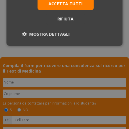
ACCETTA TUTTI
RIFIUTA
MOSTRA DETTAGLI
Necessari
Statistici
Marketing
Compila il form per ricevere una consulenza sul ricorso per
Preferenze
Non classificati
il Test di Medicina
La persona da contattare per informazioni è lo studente?
Necessari
Statistici
Marketing
SI
NO
Preferenze
Non classificati
I cookie necessari contribuiscono a rendere