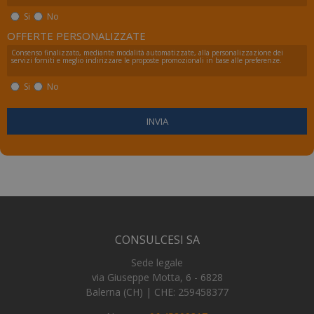
Si
No
OFFERTE PERSONALIZZATE
Consenso finalizzato, mediante modalità automatizzate, alla personalizzazione dei
servizi forniti e meglio indirizzare le proposte promozionali in base alle preferenze.
Si
No
_tteu
www.numerochiuso.info
1 an
me
_ga
1 an
Google LLC
me
.numerochiuso.info
CONSULCESI SA
Sede legale
via Giuseppe Motta, 6 - 6828
Balerna (CH) | CHE: 259458377