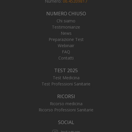
Numero:
06.45209817
NUMERO CHIUSO
Chi siamo
Testimonianze
News
Preparazione Test
Webinair
FAQ
Contatti
TEST 2025
Test Medicina
Test Professioni Sanitarie
RICORSI
_ga_FZHNWL9SQ9
.numerochiuso.info
1 an
Ricorso medicina
me
Ricorso Professioni Sanitarie
SOCIAL
Instagram