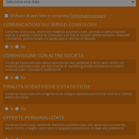
Dichiaro di aver letto e compreso
l’informativa privacy
COMUNICAZIONI SUI SERVIZI CONSULCESI
Consenso finalizzato, anche con modalità automatizzate, all'invio di comunicazioni
relative a prodotti e servizi di Consulcesi e al fine di ricevere offerte esclusive, materiale
informativo, promozionale e/o partecipare a ricerche di mercato.
Si
No
CONDIVISIONE CON ALTRE SOCIETÀ
Consenso finalizzato alla comunicazione dei dati personali a terze parti, anche con
modalità automatizzate, per loro finalità di marketing diretto attraverso strumenti
automatizzati o strumenti tradizionali
Si
No
FINALITÀ SCIENTIFICHE E STATISTICHE
_ga_FZHNWL9SQ9
.numerochiuso.info
1 an
me
Consenso finalizzato allo svolgimento di indagini statistico-scientifiche relative al mondo
medico-sanitario.
Si
No
OFFERTE PERSONALIZZATE
_tteus
www.numerochiuso.info
Sess
Consenso finalizzato, mediante modalità automatizzate, alla personalizzazione dei
servizi forniti e meglio indirizzare le proposte promozionali in base alle preferenze.
VISITOR_PRIVACY_METADATA
5 me
YouTube
sett
.youtube.com