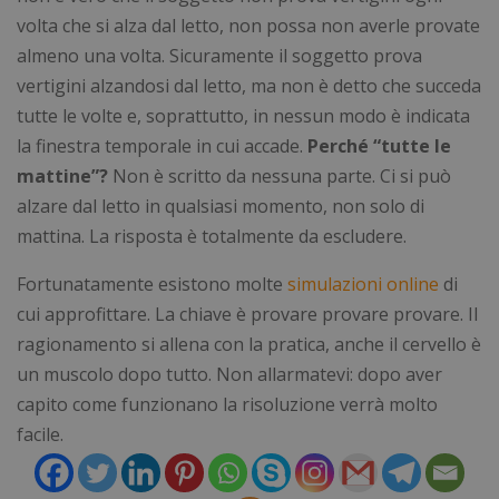
funzionare correttamente senza questi cookie.
volta che si alza dal letto, non possa non averle provate
Nome
Fornitore
/
Dominio
Scad
almeno una volta. Sicuramente il soggetto prova
_GRECAPTCHA
5 me
Google LLC
sett
vertigini alzandosi dal letto, ma non è detto che succeda
www.google.com
tutte le volte e, soprattutto, in nessun modo è indicata
la finestra temporale in cui accade.
Perché “tutte le
mattine”?
Non è scritto da nessuna parte. Ci si può
alzare dal letto in qualsiasi momento, non solo di
mattina. La risposta è totalmente da escludere.
visid_incap_2921979
.certid.it
11 m
Fortunatamente esistono molte
simulazioni online
di
sett
cui approfittare. La chiave è provare provare provare. Il
ragionamento si allena con la pratica, anche il cervello è
un muscolo dopo tutto. Non allarmatevi: dopo aver
capito come funzionano la risoluzione verrà molto
CookieScriptConsent
5 me
CookieScript
Google Privacy Policy
sett
www.numerochiuso.info
facile.