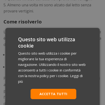
Almeno una volta mi sono alzato dal letto senza
provare vertigini.
Come risolverlo
La
risposta corretta è la E
. Il ragionamento da seguire
è questo: se è falso che ogni volta che il soggetto si alza
Questo sito web utilizza
dal letto non prova vertigini significa:
cookie
Questo sito web utilizza i cookie per
sia che almeno una volta si è alzato dal letto senza
migliorare la tua esperienza di
provarle
navigazione. Utilizzando il nostro sito web
sia che almeno una volta le ha provate
acconsenti a tutti i cookie in conformità
con la nostra policy per i cookie.
Leggi di
Per contro non si può dire che NON provi MAI vertigini
più
alzandosi dal letto, come suggerisce la risposta D,
perché sarebbe in netta contraddizione con
ACCETTA TUTTI
l’affermazione falsa di premessa. Così come non si può
dire che non alzandosi dal letto non prova vertigini,