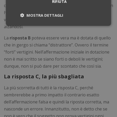
RIFIUTA
come da
risposta A
, semplicemente perché la frase non
ha senso ed è in contraddizione con l’affermazione che
MOSTRA DETTAGLI
vuole che almeno una volta non provi vertigini
alzandosi.
Necessari
Statistici
Marketing
La
risposta B
poteva essere vera ma è dotata di quello
che in gergo si chiama “distrattore”. Ovvero il termine
Preferenze
Non classificati
“forti” vertigini. Nell’affermazione iniziale in dotazione
non è mai scritto se siano forti o deboli le vertigini;
dunque, non si può dare per scontato che così sia.
La risposta C, la più sbagliata
Necessari
Statistici
Marketing
La più scorretta di tutti è la risposta C, perché
Preferenze
Non classificati
sembrerebbe a primo impatto il contrario esatto
I cookie necessari contribuiscono a rendere
dell’affermazione falsa e quindi la riposta corretta, ma
fruibile il sito web abilitandone funzionalità di base
nasconde un errore. Innanzitutto, non è detto che se
quali la navigazione sulle pagine e l'accesso alle
aree protette del sito. Il sito web non è in grado di
non è vero che il soggetto non prova vertigini ogni