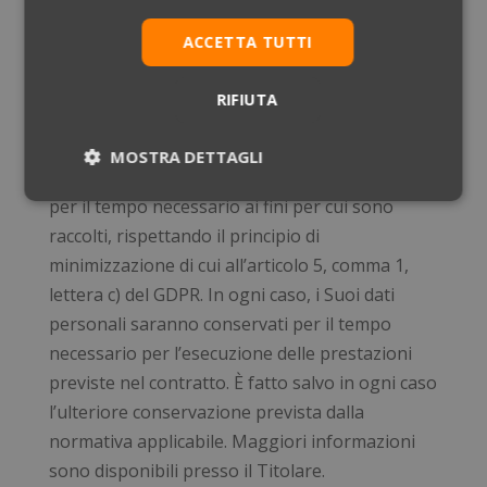
richiesta, presso il Titolare ai contatti
sopraindicati.
ACCETTA TUTTI
RIFIUTA
Conservazione dei dati personali
MOSTRA DETTAGLI
I suoi Dati Personali saranno conservati solo
Necessari
Statistici
Marketing
per il tempo necessario ai fini per cui sono
raccolti, rispettando il principio di
minimizzazione di cui all’articolo 5, comma 1,
Preferenze
Non classificati
lettera c) del GDPR. In ogni caso, i Suoi dati
personali saranno conservati per il tempo
necessario per l’esecuzione delle prestazioni
previste nel contratto. È fatto salvo in ogni caso
l’ulteriore conservazione prevista dalla
normativa applicabile. Maggiori informazioni
Necessari
Statistici
Marketing
sono disponibili presso il Titolare.
Preferenze
Non classificati