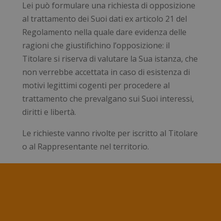
Lei può formulare una richiesta di opposizione
al trattamento dei Suoi dati ex articolo 21 del
Regolamento nella quale dare evidenza delle
ragioni che giustifichino l’opposizione: il
Titolare si riserva di valutare la Sua istanza, che
non verrebbe accettata in caso di esistenza di
motivi legittimi cogenti per procedere al
trattamento che prevalgano sui Suoi interessi,
diritti e libertà.
Le richieste vanno rivolte per iscritto al Titolare
o al Rappresentante nel territorio.
_ga_FZHNWL9SQ9
.numerochiuso.info
1 an
me