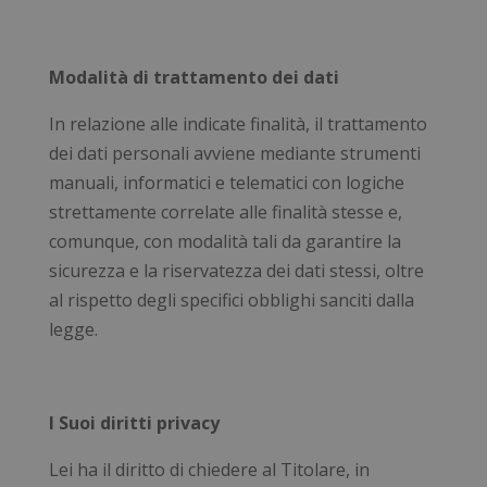
I cookie necessari contribuiscono a rendere
fruibile il sito web abilitandone funzionalità di base
quali la navigazione sulle pagine e l'accesso alle
Modalità di trattamento dei dati
aree protette del sito. Il sito web non è in grado di
funzionare correttamente senza questi cookie.
In relazione alle indicate finalità, il trattamento
Nome
Fornitore
/
Dominio
Scad
dei dati personali avviene mediante strumenti
_GRECAPTCHA
5 me
Google LLC
sett
www.google.com
manuali, informatici e telematici con logiche
strettamente correlate alle finalità stesse e,
comunque, con modalità tali da garantire la
sicurezza e la riservatezza dei dati stessi, oltre
al rispetto degli specifici obblighi sanciti dalla
legge.
visid_incap_2921979
.certid.it
11 m
sett
I Suoi diritti privacy
Lei ha il diritto di chiedere al Titolare, in