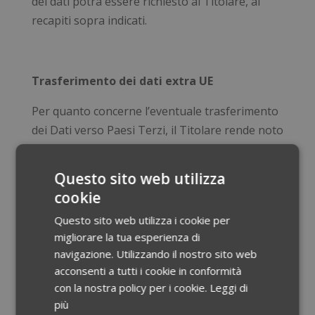
dei dati potrà essere richiesto al Titolare, ai
recapiti sopra indicati.
Trasferimento dei dati extra UE
Per quanto concerne l’eventuale trasferimento
dei Dati verso Paesi Terzi, il Titolare rende noto
che il trattamento avverrà secondo una delle
modalità consentite dalla legge vigente, quali
Questo sito web utilizza
ad esempio il consenso dell’interessato,
cookie
l’adozione di Clausole Standard approvate dalla
Questo sito web utilizza i cookie per
Commissione Europea, la selezione di soggetti
migliorare la tua esperienza di
aderenti a programmi internazionali per la
navigazione. Utilizzando il nostro sito web
libera circolazione dei dati od operanti in Paesi
acconsenti a tutti i cookie in conformità
considerati sicuri dalla Commissione Europea. È
con la nostra policy per i cookie.
Leggi di
possibile avere maggiori informazioni, su
più