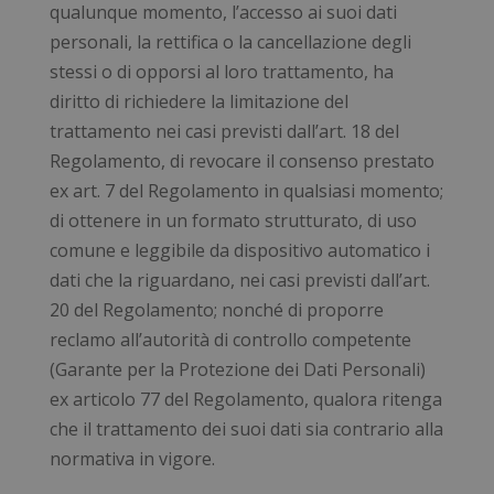
CookieScriptConsent
5 me
qualunque momento, l’accesso ai suoi dati
CookieScript
Google Privacy Policy
sett
www.numerochiuso.info
personali, la rettifica o la cancellazione degli
stessi o di opporsi al loro trattamento, ha
diritto di richiedere la limitazione del
trattamento nei casi previsti dall’art. 18 del
Regolamento, di revocare il consenso prestato
ex art. 7 del Regolamento in qualsiasi momento;
di ottenere in un formato strutturato, di uso
comune e leggibile da dispositivo automatico i
dati che la riguardano, nei casi previsti dall’art.
_tteu
www.numerochiuso.info
1 an
me
20 del Regolamento; nonché di proporre
_ga
1 an
Google LLC
reclamo all’autorità di controllo competente
me
.numerochiuso.info
(Garante per la Protezione dei Dati Personali)
ex articolo 77 del Regolamento, qualora ritenga
che il trattamento dei suoi dati sia contrario alla
normativa in vigore.