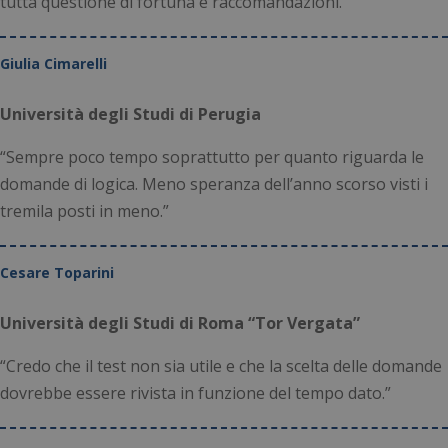
tutta questione di fortuna e raccomandazioni.”
Preferenze
Non classificati
Giulia Cimarelli
Università degli Studi di Perugia
“Sempre poco tempo soprattutto per quanto riguarda le
domande di logica. Meno speranza dell’anno scorso visti i
Necessari
Statistici
Marketing
tremila posti in meno.”
Preferenze
Non classificati
I cookie necessari contribuiscono a rendere
Cesare Toparini
fruibile il sito web abilitandone funzionalità di base
quali la navigazione sulle pagine e l'accesso alle
aree protette del sito. Il sito web non è in grado di
funzionare correttamente senza questi cookie.
Università degli Studi di Roma “Tor Vergata”
Nome
Fornitore
/
Dominio
Scad
“Credo che il test non sia utile e che la scelta delle domande
_GRECAPTCHA
5 me
Google LLC
dovrebbe essere rivista in funzione del tempo dato.”
sett
www.google.com