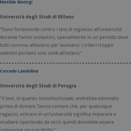
Matilde Morirgi
Università degli Studi di Milano
“Sono fortemente contro i test di ingresso all’università
visid_incap_2921979
.certid.it
11 m
durante l’anno scolastico, specialmente in un periodo dove
sett
tutti corrono all’estero per laurearsi. I criteri troppo
selettivi portano solo soldi all’estero.”
CookieScriptConsent
5 me
Corrado Landolina
CookieScript
Google Privacy Policy
sett
www.numerochiuso.info
Università degli Studi di Perugia
“Il test, in quanto incostituzionale, andrebbe eliminato
prima di domani. Senza contare che, per qualunque
ragazzo, entrare in un’università significa imparare e
studiare ripartendo da zero; quindi dovrebbe essere
comunque un suo diritto.”