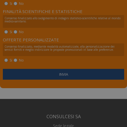
Si
No
FINALITÀ SCIENTIFICHE E STATISTICHE
Consenso finalizzato allo svolgimento di indagini statistico-scientifiche relative al mondo
medico-sanitario.
Si
No
OFFERTE PERSONALIZZATE
Consenso finalizzato, mediante modalità automatizzate, alla personalizzazione dei
servizi forniti e meglio indirizzare le proposte promozionali in base alle preferenze.
Si
No
Fornitore
/
Nome
Scadenza
Descrizi
Fornitore
/
Dominio
Nome
Scadenza
Descrizione
Dominio
__Secure-YNID
.youtube.com
5 mesi 4
Fornitore
/
Nome
Scadenza
Descri
settimane
FPLC
.numerochiuso.info
20 ore
Questo cookie
Dominio
viene
incap_ses_537_2921979
.certid.it
Sessione
utilizzato per
_gcl_au
2 mesi 4
Questo
Google LLC
memorizzare
settimane
impost
.numerochiuso.info
e monitorare
Double
le preferenze
fornis
CONSULCESI SA
di
inform
performance
come l
e funzionalità
Sede legale
finale u