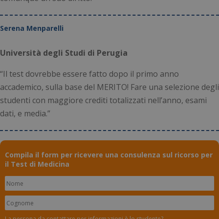
_tteu
www.numerochiuso.info
1 an
Serena Menparelli
me
_ga
1 an
Google LLC
me
.numerochiuso.info
Università degli Studi di Perugia
“Il test dovrebbe essere fatto dopo il primo anno
accademico, sulla base del MERITO! Fare una selezione degli
studenti con maggiore crediti totalizzati nell’anno, esami
dati, e media.”
Compila il form per ricevere una consulenza sul ricorso per
il Test di Medicina
La persona da contattare per informazioni è lo studente?