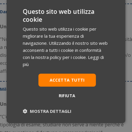
Questo sito web utilizza
Danilo Delle Noci
cookie
Università degli Studi di Milano
Questo sito web utilizza i cookie per
migliorare la tua esperienza di
“Non concordo con i test di ingresso in materia di università
navigazione. Utilizzando il nostro sito web
a numero chiuso, in quanto lo reputo un sistema
acconsenti a tutti i cookie in conformità
discriminatorio nei confronti di chi, per motivi personali e/o
con la nostra policy per i cookie.
Leggi di
economici, non può prepararsi adeguatamente per
più
affrontare il test.”
ACCETTA TUTTI
Milena Chiarelli
RIFIUTA
Università degli Studi di Perugia
MOSTRA DETTAGLI
“C‘è molto giro di denaro intorno ai test. Con questa
Necessari
Statistici
Marketing
tipologia di esame, studiare non serve a niente perché è