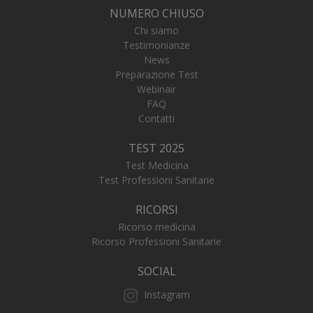
visitat
NUMERO CHIUSO
web st
utilizz
Chi siamo
nuova 
Testimonianze
versio
dell'in
News
Youtu
Preparazione Test
__Secure-
.youtube.com
5 mesi 4
Questo
Webinair
ROLLOUT_TOKEN
settimane
impost
FAQ
YouTub
gestio
Contatti
dell'a
e della
person
TEST 2025
dell’e
utente
Test Medicina
Test Professioni Sanitarie
RICORSI
Ricorso medicina
Ricorso Professioni Sanitarie
SOCIAL
Instagram