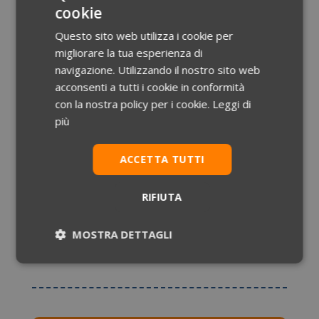
aperto
cookie
Per affrontare efficacemente il semestre aperto
Questo sito web utilizza i cookie per
è importante:
migliorare la tua esperienza di
navigazione. Utilizzando il nostro sito web
avere
solide basi scientifiche
in Chimica,
acconsenti a tutti i cookie in conformità
Fisica e Biologia;
con la nostra policy per i cookie.
Leggi di
più
sviluppare competenze per le
prove di
profitto universitario
, sia a scelta multipla
ACCETTA TUTTI
sia a completamento;
organizzare lo studio in modo
regolare
RIFIUTA
durante tutto il semestre
, senza
concentrarlo solo all’ultimo momento prima
MOSTRA DETTAGLI
degli esami.
Necessari
Statistici
Marketing