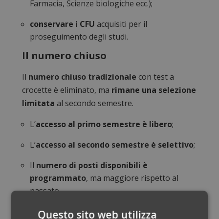
Farmacia, Scienze biologiche ecc.);
conservare i CFU
acquisiti per il
proseguimento degli studi.
Il numero chiuso
Il
numero chiuso tradizionale
con test a
crocette è eliminato, ma
rimane una selezione
limitata
al secondo semestre.
L’
accesso al primo semestre è libero
;
L’
accesso al secondo semestre è selettivo
;
Il
numero di posti disponibili è
programmato
, ma maggiore rispetto al
passato.
Come prepararsi al semestre
Questo sito web utilizza