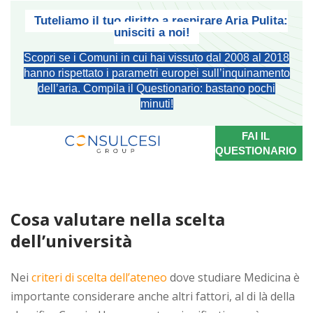
Tuteliamo il tuo diritto a respirare Aria Pulita:
unisciti a noi!
Scopri se i Comuni in cui hai vissuto dal 2008 al 2018
hanno rispettato i parametri europei sull’inquinamento
dell’aria. Compila il Questionario: bastano pochi
minuti!
FAI IL
QUESTIONARIO
Cosa valutare nella scelta
dell’università
Nei
criteri di scelta dell’ateneo
dove studiare Medicina è
importante considerare anche altri fattori, al di là della