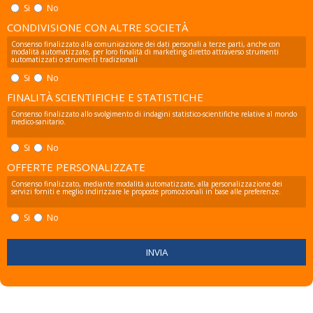
Si
No
CONDIVISIONE CON ALTRE SOCIETÀ
Consenso finalizzato alla comunicazione dei dati personali a terze parti, anche con
modalità automatizzate, per loro finalità di marketing diretto attraverso strumenti
automatizzati o strumenti tradizionali
Si
No
FINALITÀ SCIENTIFICHE E STATISTICHE
Consenso finalizzato allo svolgimento di indagini statistico-scientifiche relative al mondo
medico-sanitario.
Si
No
OFFERTE PERSONALIZZATE
Consenso finalizzato, mediante modalità automatizzate, alla personalizzazione dei
servizi forniti e meglio indirizzare le proposte promozionali in base alle preferenze.
Si
No