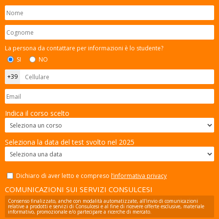
La persona da contattare per informazioni è lo studente?
SI
NO
Indica il corso scelto
Seleziona la data del test svolto nel 2025
Dichiaro di aver letto e compreso
l’informativa privacy
COMUNICAZIONI SUI SERVIZI CONSULCESI
Consenso finalizzato, anche con modalità automatizzate, all'invio di comunicazioni
relative a prodotti e servizi di Consulcesi e al fine di ricevere offerte esclusive, materiale
informativo, promozionale e/o partecipare a ricerche di mercato.