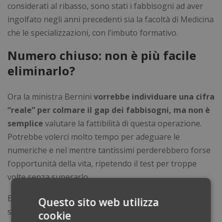
considerati al ribasso, sono stati i fabbisogni ad aver
ingolfato negli anni precedenti sia la facoltà di Medicina
che le specializzazioni, con l’imbuto formativo.
Numero chiuso: non è più facile
eliminarlo?
Ora la ministra Bernini
vorrebbe individuare una cifra
“reale” per colmare il gap dei fabbisogni, ma non è
semplice
valutare la fattibilità di questa operazione.
Potrebbe volerci molto tempo per adeguare le
numeriche e nel mentre tantissimi perderebbero forse
l’opportunità della vita, ripetendo il test per troppe
volte senza superarlo.
E se ci sarà questo aumento di posti 2023/24, quando
Questo sito web utilizza
sarà comunicato? Sappiamo che
per ora sono 14.211
cookie