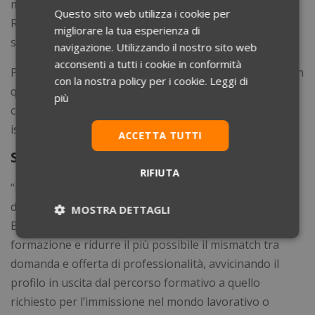
ma devono essere confermati in Conferenza Stato-
Questo sito web utilizza i cookie per
Regioni. Vedremo quindi subito un aumento
migliorare la tua esperienza di
sostanziale?
navigazione. Utilizzando il nostro sito web
acconsenti a tutti i cookie in conformità
Perché non eliminare direttamente il numero chiuso? In
con la nostra policy per i cookie.
Leggi di
questo modo il fabbisogno sarebbe certamente
più
coperto e non ci sarebbero rinunce da parte degli
iscritti.
ACCETTA TUTTI
Sostenibile o no
RIFIUTA
“La previsione di un numero predeterminato di posti
disponibili è in alcuni ambiti necessaria – ha detto
MOSTRA DETTAGLI
Bernini – così da mantenere alta la qualità della
Necessari
Statistici
Marketing
formazione e ridurre il più possibile il mismatch tra
domanda e offerta di professionalità, avvicinando il
profilo in uscita dal percorso formativo a quello
Preferenze
Non classificati
richiesto per l’immissione nel mondo lavorativo o