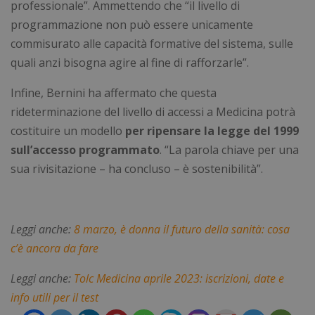
professionale”. Ammettendo che “il livello di
programmazione non può essere unicamente
commisurato alle capacità formative del sistema, sulle
quali anzi bisogna agire al fine di rafforzarle”.
Necessari
Statistici
Marketing
Infine, Bernini ha affermato che questa
Preferenze
Non classificati
rideterminazione del livello di accessi a Medicina potrà
I cookie necessari contribuiscono a rendere
costituire un modello
per ripensare la legge del 1999
fruibile il sito web abilitandone funzionalità di base
quali la navigazione sulle pagine e l'accesso alle
sull’accesso programmato
. “La parola chiave per una
aree protette del sito. Il sito web non è in grado di
sua rivisitazione – ha concluso – è sostenibilità”.
funzionare correttamente senza questi cookie.
Nome
Fornitore
/
Dominio
Scad
_GRECAPTCHA
5 me
Google LLC
sett
www.google.com
Leggi anche:
8 marzo, è donna il futuro della sanità: cosa
c’è ancora da fare
Leggi anche:
Tolc Medicina aprile 2023: iscrizioni, date e
info utili per il test