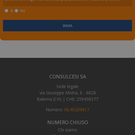
Si
No
_ga_FZHNWL9SQ9
.numerochiuso.info
1 an
me
_tteus
www.numerochiuso.info
Sess
VISITOR_PRIVACY_METADATA
5 me
YouTube
sett
.youtube.com
CONSULCESI SA
Sede legale
via Giuseppe Motta, 6 - 6828
Balerna (CH) | CHE: 259458377
Numero:
06.45209817
NUMERO CHIUSO
Chi siamo