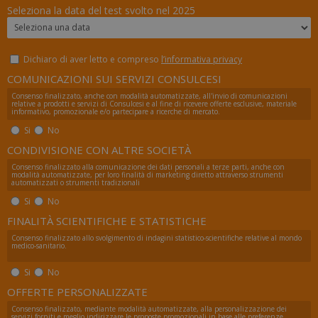
_ga
1 an
Google LLC
Seleziona la data del test svolto nel 2025
me
.numerochiuso.info
Dichiaro di aver letto e compreso
l’informativa privacy
COMUNICAZIONI SUI SERVIZI CONSULCESI
Consenso finalizzato, anche con modalità automatizzate, all'invio di comunicazioni
relative a prodotti e servizi di Consulcesi e al fine di ricevere offerte esclusive, materiale
informativo, promozionale e/o partecipare a ricerche di mercato.
Si
No
CONDIVISIONE CON ALTRE SOCIETÀ
Consenso finalizzato alla comunicazione dei dati personali a terze parti, anche con
modalità automatizzate, per loro finalità di marketing diretto attraverso strumenti
automatizzati o strumenti tradizionali
Si
No
FINALITÀ SCIENTIFICHE E STATISTICHE
Consenso finalizzato allo svolgimento di indagini statistico-scientifiche relative al mondo
medico-sanitario.
Si
No
OFFERTE PERSONALIZZATE
Consenso finalizzato, mediante modalità automatizzate, alla personalizzazione dei
servizi forniti e meglio indirizzare le proposte promozionali in base alle preferenze.