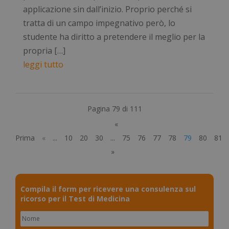
applicazione sin dall’inizio. Proprio perché si
tratta di un campo impegnativo però, lo
studente ha diritto a pretendere il meglio per la
propria […]
leggi tutto
visid_incap_2921979
.certid.it
11 m
sett
Pagina 79 di 111
«
CookieScriptConsent
5 me
Prima
«
...
10
20
30
...
75
76
77
78
79
80
81
CookieScript
Google Privacy Policy
sett
www.numerochiuso.info
»
Compila il form per ricevere una consulenza sul
ricorso per il Test di Medicina