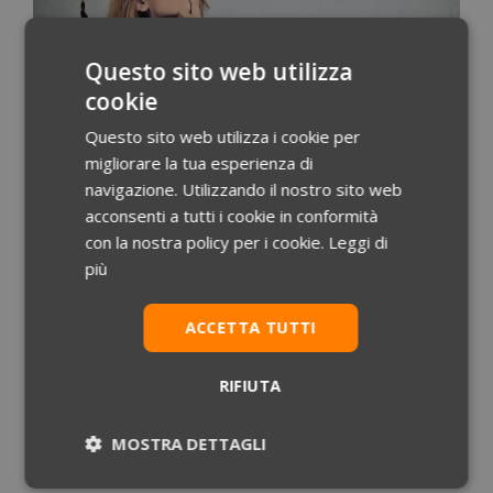
Questo sito web utilizza
cookie
Questo sito web utilizza i cookie per
migliorare la tua esperienza di
Laurea in medicina: quali sono gli sbocchi lavorativi?
Mag 14, 2021
|
News
navigazione. Utilizzando il nostro sito web
acconsenti a tutti i cookie in conformità
Almeno 5 anni di università e poi che fare? I
con la nostra policy per i cookie.
Leggi di
lavori dopo la facoltà di Medicina Decidere di
più
intraprendere la facoltà di Medicina è spesso
descritto come un investimento per il proprio
ACCETTA TUTTI
futuro. La professione medica è considerata
sicura, stabile. I lunghi anni di studio vengono
RIFIUTA
ripagati da un lavoro difficile ma pieno di
MOSTRA DETTAGLI
soddisfazioni. […]
leggi tutto
Necessari
Statistici
Marketing