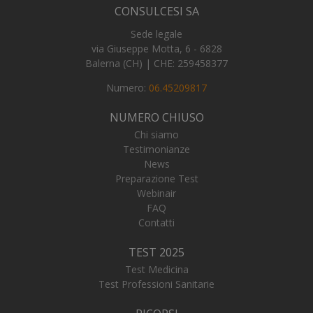
CONSULCESI SA
Sede legale
via Giuseppe Motta, 6 - 6828
Balerna (CH) | CHE: 259458377
Numero:
06.45209817
NUMERO CHIUSO
Chi siamo
Testimonianze
News
Preparazione Test
Webinair
Fornitore
/
FAQ
Nome
Scadenza
Descrizi
Fornitore
/
Dominio
Contatti
Nome
Scadenza
Descrizione
Dominio
__Secure-YNID
.youtube.com
5 mesi 4
Fornitore
/
Nome
Scadenza
Descri
settimane
FPLC
.numerochiuso.info
20 ore
Questo cookie
TEST 2025
Dominio
viene
incap_ses_537_2921979
.certid.it
Sessione
utilizzato per
Test Medicina
_gcl_au
2 mesi 4
Questo
Google LLC
memorizzare
settimane
impost
.numerochiuso.info
Test Professioni Sanitarie
e monitorare
Double
le preferenze
fornis
di
inform