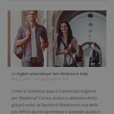
Preferenze
Non classificati
Necessari
Statistici
Marketing
Preferenze
Non classificati
I cookie necessari contribuiscono a rendere
Le migliori università per fare Medicina in Italia
fruibile il sito web abilitandone funzionalità di base
Mag 6, 2021
|
Preparazione al Test
quali la navigazione sulle pagine e l'accesso alle
aree protette del sito. Il sito web non è in grado di
funzionare correttamente senza questi cookie.
Come si stabilisce qual è l’università migliore
Nome
Fornitore
/
Dominio
Scad
per Medicina? Censis aiuta Lo abbiamo detto
_GRECAPTCHA
5 me
Google LLC
già più volte: la facoltà di Medicina è una delle
sett
www.google.com
più difficili da intraprendere e prevede studio e