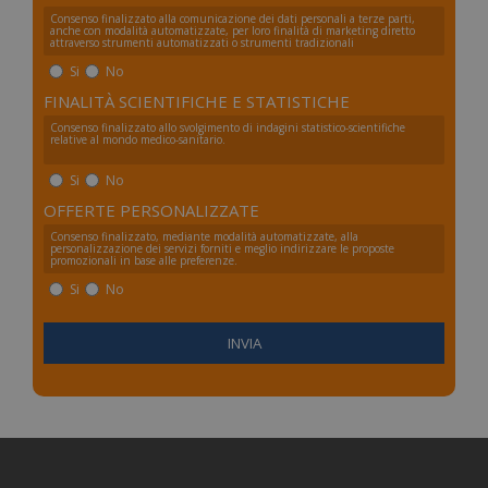
Consenso finalizzato alla comunicazione dei dati personali a terze parti,
anche con modalità automatizzate, per loro finalità di marketing diretto
attraverso strumenti automatizzati o strumenti tradizionali
Si
No
FINALITÀ SCIENTIFICHE E STATISTICHE
Consenso finalizzato allo svolgimento di indagini statistico-scientifiche
relative al mondo medico-sanitario.
Si
No
_ga_FZHNWL9SQ9
.numerochiuso.info
1 an
OFFERTE PERSONALIZZATE
me
Consenso finalizzato, mediante modalità automatizzate, alla
personalizzazione dei servizi forniti e meglio indirizzare le proposte
promozionali in base alle preferenze.
Si
No
_tteus
www.numerochiuso.info
Sess
VISITOR_PRIVACY_METADATA
5 me
YouTube
sett
.youtube.com