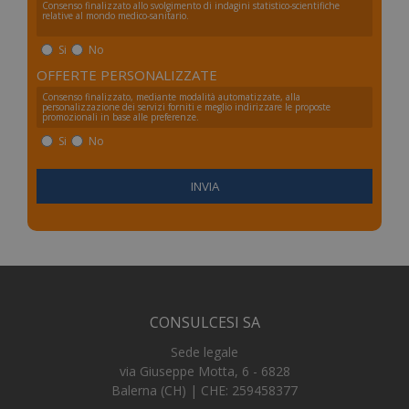
Consenso finalizzato allo svolgimento di indagini statistico-scientifiche
relative al mondo medico-sanitario.
_tteus
www.numerochiuso.info
Sess
VISITOR_PRIVACY_METADATA
5 me
YouTube
Si
No
sett
.youtube.com
OFFERTE PERSONALIZZATE
Consenso finalizzato, mediante modalità automatizzate, alla
personalizzazione dei servizi forniti e meglio indirizzare le proposte
promozionali in base alle preferenze.
Si
No
CONSULCESI SA
Sede legale
via Giuseppe Motta, 6 - 6828
Balerna (CH) | CHE: 259458377