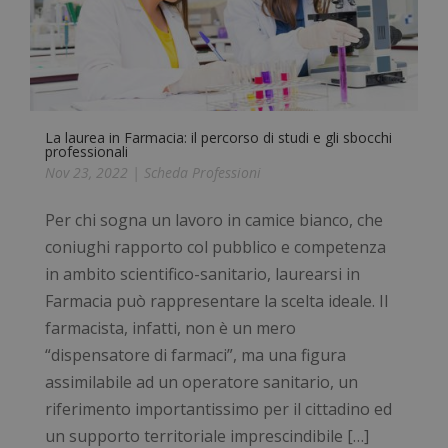
I cookie necessari contribuiscono a rendere
fruibile il sito web abilitandone funzionalità di base
quali la navigazione sulle pagine e l'accesso alle
aree protette del sito. Il sito web non è in grado di
funzionare correttamente senza questi cookie.
Nome
Fornitore
/
Dominio
Scad
_GRECAPTCHA
5 me
Google LLC
La laurea in Farmacia: il percorso di studi e gli sbocchi
sett
www.google.com
professionali
Nov 23, 2022
|
Scheda Professioni
Per chi sogna un lavoro in camice bianco, che
coniughi rapporto col pubblico e competenza
in ambito scientifico-sanitario, laurearsi in
Farmacia può rappresentare la scelta ideale. Il
visid_incap_2921979
.certid.it
11 m
sett
farmacista, infatti, non è un mero
“dispensatore di farmaci”, ma una figura
assimilabile ad un operatore sanitario, un
riferimento importantissimo per il cittadino ed
un supporto territoriale imprescindibile […]
CookieScriptConsent
5 me
CookieScript
Google Privacy Policy