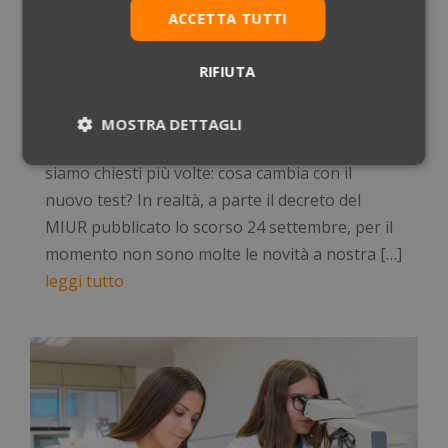
Test Medicina 2023: il contenuto del decreto per il
ACCETTA TUTTI
TOLC Med
Nov 28, 2022
|
News
RIFIUTA
La tradizionale modalità di accesso alla Facoltà
di Medicina è stata sostituita dai TOLC-Med di
MOSTRA DETTAGLI
cui abbiamo parlato in vari approfondimenti. Ci
Necessari
Statistici
Marketing
siamo chiesti più volte: cosa cambia con il
nuovo test? In realtà, a parte il decreto del
MIUR pubblicato lo scorso 24 settembre, per il
Preferenze
Non classificati
momento non sono molte le novità a nostra […]
leggi tutto
Necessari
Statistici
Marketing
Preferenze
Non classificati