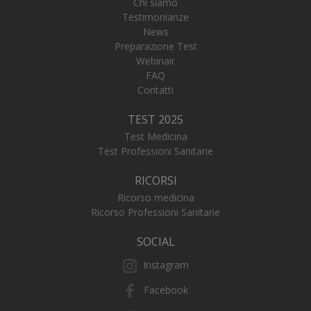
Chi siamo
Testimonianze
News
Preparazione Test
Webinair
_ga_FZHNWL9SQ9
.numerochiuso.info
1 an
me
FAQ
Contatti
TEST 2025
Test Medicina
_tteus
www.numerochiuso.info
Sess
Test Professioni Sanitarie
VISITOR_PRIVACY_METADATA
5 me
YouTube
sett
.youtube.com
RICORSI
Ricorso medicina
Ricorso Professioni Sanitarie
SOCIAL
Instagram
Facebook