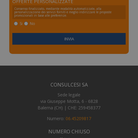
OFFERTE PERSONALIZZATE
_ga
1 an
Google LLC
Consenso finalizzato, mediante modalità automatizzate, alla
me
.numerochiuso.info
personalizzazione dei servizi forniti e meglio indirizzare le proposte
promozionali in base alle preferenze.
Si
No
CONSULCESI SA
Sede legale
via Giuseppe Motta, 6 - 6828
Balerna (CH) | CHE: 259458377
Numero:
06.45209817
NUMERO CHIUSO