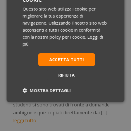
Possono sperare […]
Questo sito web utilizza i cookie per
leggi tutto
migliorare la tua esperienza di
navigazione. Utilizzando il nostro sito web
acconsenti a tutti i cookie in conformità
Test medicina, 53mila esclusi, gli studenti accusano:
con la nostra policy per i cookie.
Leggi di
“graduatoria falsata”. Pioggia di ricorsi in arrivo
Ott 10, 2016
|
News
più
La graduatoria nazionale per l’accesso alle
ACCETTA TUTTI
facoltà di Medicina è ancora fresca di
pubblicazione e le polemiche non accennano a
RIFIUTA
placarsi. Le prime accuse di irregolarità
risalgono al 6 settembre scorso, giorno in cui
MOSTRA DETTAGLI
hanno avuto luogo le prove, quando gli
Necessari
Statistici
Marketing
studenti si sono trovati di fronte a domande
ambigue e quiz copiati direttamente dai […]
leggi tutto
Preferenze
Non classificati