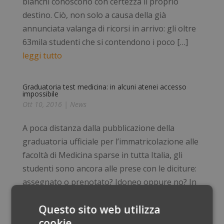
bianchi conoscono con certezza il proprio
destino. Ciò, non solo a causa della già
annunciata valanga di ricorsi in arrivo: gli oltre
63mila studenti che si contendono i poco […]
leggi tutto
Graduatoria test medicina: in alcuni atenei accesso
impossibile
Ott 10, 2016
|
News
A poca distanza dalla pubblicazione della
graduatoria ufficiale per l’immatricolazione alle
facoltà di Medicina sparse in tutta Italia, gli
studenti sono ancora alle prese con le diciture:
assegnato o prenotato? Idoneo oppure no? In
cima alla lista dei fortunati, gli “assegnati”,
Questo sito web utilizza
ovvero coloro che hanno ottenuto un posto
cookie
nell’Università indicata come prima scelta.