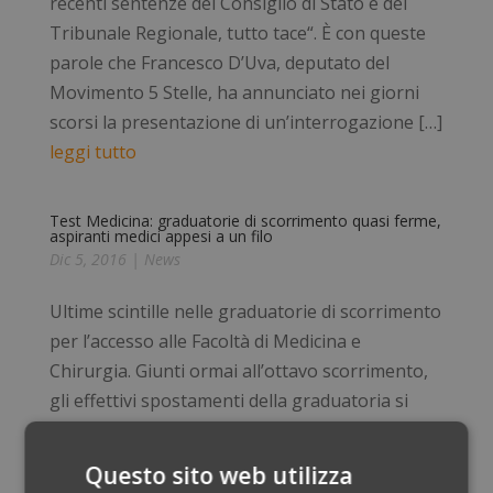
recenti sentenze del Consiglio di Stato e del
Tribunale Regionale, tutto tace“. È con queste
parole che Francesco D’Uva, deputato del
Movimento 5 Stelle, ha annunciato nei giorni
scorsi la presentazione di un’interrogazione […]
leggi tutto
Test Medicina: graduatorie di scorrimento quasi ferme,
aspiranti medici appesi a un filo
Dic 5, 2016
|
News
Ultime scintille nelle graduatorie di scorrimento
per l’accesso alle Facoltà di Medicina e
Chirurgia. Giunti ormai all’ottavo scorrimento,
gli effettivi spostamenti della graduatoria si
stanno facendo via via sempre più irrisori. Chi,
dall’ormai lontana data del 4 ottobre scorso,
Questo sito web utilizza
quando è stata pubblicata la graduatoria