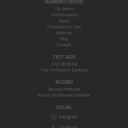
NUMERO CHIUSO
Chi siamo
Testimonianze
News
Preparazione Test
_ga_FZHNWL9SQ9
.numerochiuso.info
1 an
Webinair
me
FAQ
Contatti
TEST 2025
_tteus
www.numerochiuso.info
Sess
Test Medicina
Test Professioni Sanitarie
VISITOR_PRIVACY_METADATA
5 me
YouTube
sett
.youtube.com
RICORSI
Ricorso medicina
Ricorso Professioni Sanitarie
SOCIAL
Instagram
Facebook