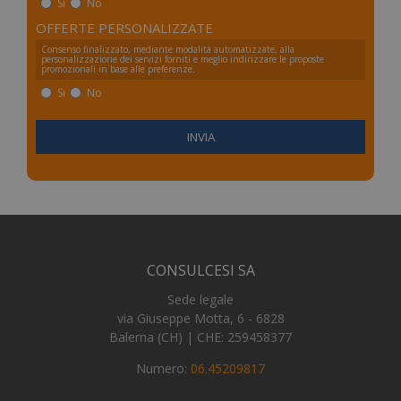
Si
No
me
OFFERTE PERSONALIZZATE
_ga
1 an
Google LLC
me
.numerochiuso.info
Consenso finalizzato, mediante modalità automatizzate, alla
personalizzazione dei servizi forniti e meglio indirizzare le proposte
promozionali in base alle preferenze.
Si
No
CONSULCESI SA
Sede legale
via Giuseppe Motta, 6 - 6828
Balerna (CH) | CHE: 259458377
Numero:
06.45209817