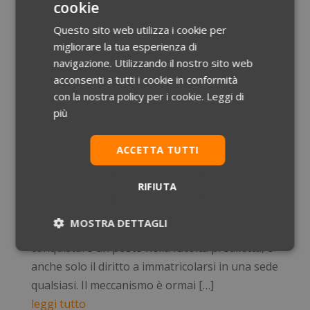
cookie
nazionale, è in attesa di conquistare finalmente
Questo sito web utilizza i cookie per
un posto, o […]
migliorare la tua esperienza di
leggi tutto
navigazione. Utilizzando il nostro sito web
acconsenti a tutti i cookie in conformità
con la nostra policy per i cookie.
Leggi di
Test Medicina, con le nuove graduatorie di
scorrimento si riaprono i giochi
più
Nov 24, 2016
|
News
ACCETTA TUTTI
La lotteria delle graduatorie di scorrimento per
l’accesso alle facoltà di Medicina e Chirurgia
RIFIUTA
prosegue inesorabilmente; è da ottobre, infatti,
che migliaia di aspiranti camici bianchi sono
MOSTRA DETTAGLI
costretti a incrociare le dita sperando di
conquistare un posto nella facoltà prediletta, o
Necessari
Statistici
Marketing
anche solo il diritto a immatricolarsi in una sede
qualsiasi. Il meccanismo è ormai […]
leggi tutto
Preferenze
Non classificati