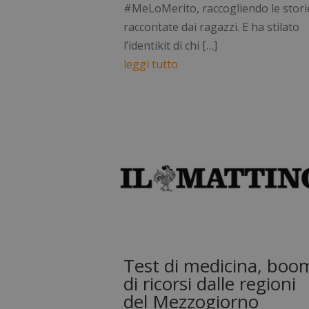
#MeLoMerito, raccogliendo le stori
raccontate dai ragazzi. E ha stilato
l’identikit di chi […]
leggi tutto
I cookie necessari co
pagine e l'accesso al
Nome
_GRECAPTCHA
visid_incap_292197
CookieScriptConse
Test di medicina, boo
di ricorsi dalle regioni
_tteu
del Mezzogiorno