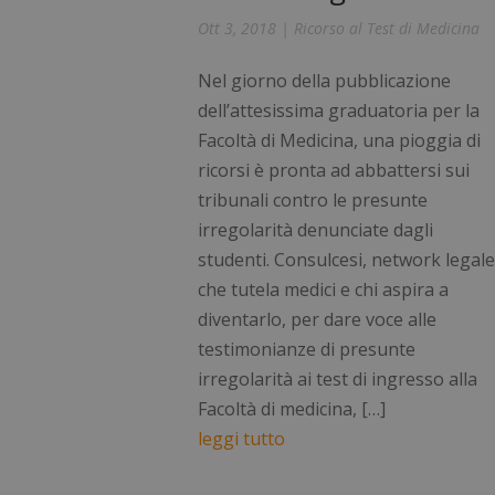
_ga
Ott 3, 2018
|
Ricorso al Test di Medicina
Nel giorno della pubblicazione
dell’attesissima graduatoria per la
Facoltà di Medicina, una pioggia di
ricorsi è pronta ad abbattersi sui
tribunali contro le presunte
_ga_FZHNWL9SQ9
irregolarità denunciate dagli
_tteus
studenti. Consulcesi, network legal
che tutela medici e chi aspira a
VISITOR_PRIVACY
diventarlo, per dare voce alle
testimonianze di presunte
irregolarità ai test di ingresso alla
Facoltà di medicina, […]
leggi tutto
Nome
Fornitore
Nome
__Secure-YNID
Dominio
Nome