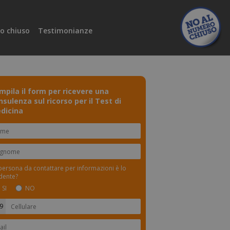
o chiuso
Testimonianze
mpila il form per ricevere una
nsulenza sul ricorso per il Test di
dicina
persona da contattare per informazioni è lo
dente?
SI
NO