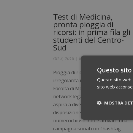
Test di Medicina,
pronta pioggia di
ricorsi: in prima fila gli
studenti del Centro-
Sud
Ott 3, 2018
|
Ricorso al Test di Medicina
Questo sito
Pioggia di ricorsi contro le presunt
Questo sito web ut
irregolarità nel test per accedere al
sito web acconsent
Facoltà di Medicina. Consulcesi,
network legale che tutela medici e c
MOSTRA DET
aspira a diventarlo, ha messo a
disposizione degli studenti il portal
numerochiuso.info e attivato una
Necessari
campagna social con l’hashtag