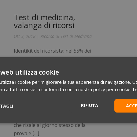
Test di medicina,
valanga di ricorsi
Ott 3, 2018
|
Ricorso al Test di Medicina
Identikit del ricorsista: nel 55% dei
casi si tratta di una donna, e 2 volte
su 3 (71%) chi intende presentare
 web utilizza cookie
e
ricorso è del Centro-Sud Nel giorno
ilizza i cookie per migliorare la tua esperienza di navigazione. Ut
la
della pubblicazione dell’attesissima
i a tutti i cookie in conformità con la nostra policy per i cookie.
Le
graduatoria per la Facoltà di
hi
Medicina, non si placano le
RIFIUTA
TAGLI
ACC
polemiche sulle irregolarità
e
denunciate dagli studenti: un’ondata
Statistici
Marketing
Preferenze
che risale al giorno stesso della
prova e […]