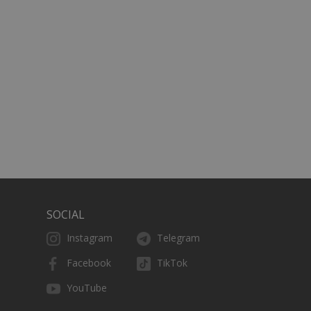
orare le
 sito web per
 fornisce
nche essere
 il sito Web e
e gli utenti
ebbe aver visto
re il comportamento
esperienza più
tenere traccia
tenere traccia
 Youtube
e il visitatore del
ia versione
la gestione
ne dell’esperienza
SOCIAL
Instagram
Telegram
Facebook
TikTok
YouTube