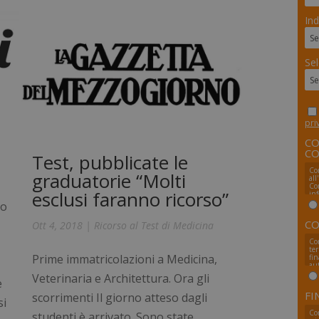
Ind
Sel
pri
CO
CO
Test, pubblicate le
Co
graduatorie “Molti
all
Con
esclusi faranno ricorso”
inf
me
ro
CO
Ott 4, 2018
|
Ricorso al Test di Medicina
Co
te
Prime immatricolazioni a Medicina,
fin
au
Veterinaria e Architettura. Ora gli
e
FI
scorrimenti Il giorno atteso dagli
si
Con
studenti è arrivato. Sono state