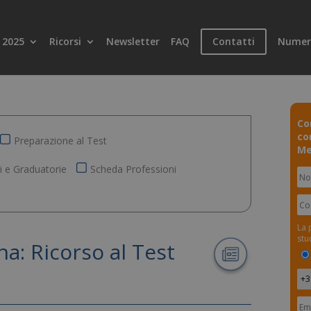
 2025
Ricorsi
Newsletter
FAQ
Contatti
Numer
Co
co
Preparazione al Test
Me
ti e Graduatorie
Scheda Professioni
La 
stu
na:
Ricorso al Test