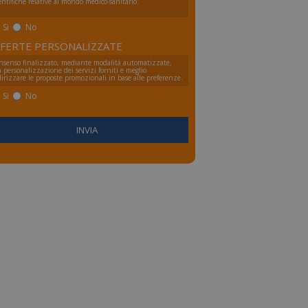
entifiche relative al mondo medico-sanitario.
Si
No
FERTE PERSONALIZZATE
nsenso finalizzato, mediante modalità automatizzate,
a personalizzazione dei servizi forniti e meglio
irizzare le proposte promozionali in base alle preferenze.
Si
No