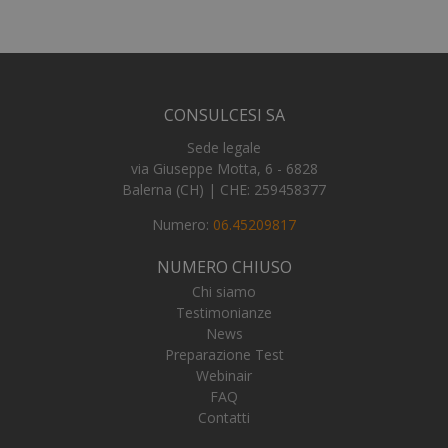
CONSULCESI SA
_tteu
www.numerochiuso.info
1 an
me
Sede legale
_ga
1 an
Google LLC
via Giuseppe Motta, 6 - 6828
me
.numerochiuso.info
Balerna (CH) | CHE: 259458377
Numero:
06.45209817
NUMERO CHIUSO
Chi siamo
Testimonianze
News
Preparazione Test
Webinair
FAQ
Contatti