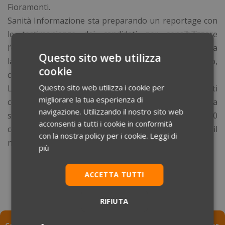
Fioramonti.
Sanità Informazione sta preparando un reportage con
le testimonianze dei candidati per sensibilizzare
l’opinione pubblica sull’opportunità di continuare a
Questo sito web utilizza
lasciare che sia un quiz a decidere chi diventerà medico,
cookie
cuore pulsante del Sistema Sanitario Nazionale.
Questo sito web utilizza i cookie per
Le proteste e le segnalazioni da parte degli studenti
migliorare la tua esperienza di
continuano in questi giorni attraverso la campagna
navigazione. Utilizzando il nostro sito web
social
#MeLoMerito
. A loro disposizione, oltre 1000
acconsenti a tutti i cookie in conformità
consulenti consultabili gratuitamente attraverso il
con la nostra policy per i cookie.
Leggi di
numero verde
800.122.777
.
più
ACCETTA TUTTI
RIFIUTA