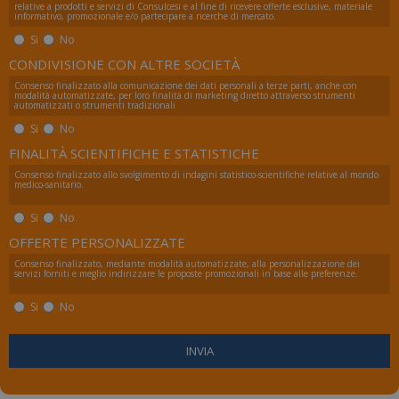
_GRECAPTCHA
5 me
Google LLC
relative a prodotti e servizi di Consulcesi e al fine di ricevere offerte esclusive, materiale
informativo, promozionale e/o partecipare a ricerche di mercato.
sett
www.google.com
Si
No
CONDIVISIONE CON ALTRE SOCIETÀ
Consenso finalizzato alla comunicazione dei dati personali a terze parti, anche con
modalità automatizzate, per loro finalità di marketing diretto attraverso strumenti
automatizzati o strumenti tradizionali
Si
No
FINALITÀ SCIENTIFICHE E STATISTICHE
visid_incap_2921979
.certid.it
11 m
Consenso finalizzato allo svolgimento di indagini statistico-scientifiche relative al mondo
sett
medico-sanitario.
Si
No
OFFERTE PERSONALIZZATE
Consenso finalizzato, mediante modalità automatizzate, alla personalizzazione dei
servizi forniti e meglio indirizzare le proposte promozionali in base alle preferenze.
CookieScriptConsent
5 me
CookieScript
Google Privacy Policy
sett
www.numerochiuso.info
Si
No