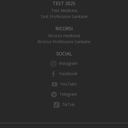
TEST 2025
Test Medicina
Test Professioni Sanitarie
RICORSI
Ricorso medicina
Ricorso Professioni Sanitarie
SOCIAL
Instagram
_ga_FZHNWL9SQ9
.numerochiuso.info
1 an
me
Facebook
YouTube
Telegram
_tteus
www.numerochiuso.info
Sess
TikTok
VISITOR_PRIVACY_METADATA
5 me
YouTube
sett
.youtube.com