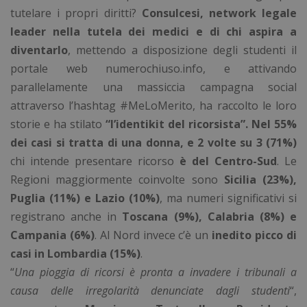
tutelare i propri diritti?
Consulcesi, network legale
leader nella tutela dei medici e di chi aspira a
diventarlo
, mettendo a disposizione degli studenti il
portale web numerochiuso.info, e attivando
parallelamente una massiccia campagna social
attraverso l’hashtag #MeLoMerito, ha raccolto le loro
storie e ha stilato
“l’identikit del ricorsista”. Nel 55%
dei casi si tratta di una donna, e 2 volte su 3 (71%)
chi intende presentare ricorso
è del Centro-Sud
. Le
Regioni maggiormente coinvolte sono
Sicilia (23%),
Puglia (11%) e Lazio (10%)
, ma numeri significativi si
registrano anche in
Toscana (9%), Calabria (8%) e
Campania (6%)
. Al Nord invece c’è un
inedito picco di
casi in Lombardia (15%)
.
“
Una pioggia di ricorsi è pronta a invadere i tribunali a
causa delle irregolarità denunciate dagli studenti
“,