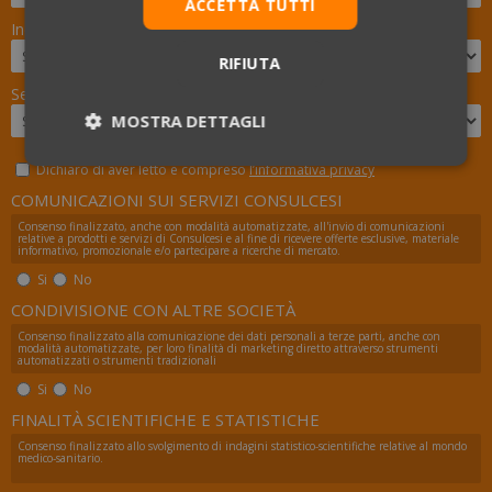
ACCETTA TUTTI
Indica il corso scelto
RIFIUTA
Seleziona la data del test svolto nel 2025
MOSTRA DETTAGLI
Necessari
Statistici
Marketing
Dichiaro di aver letto e compreso
l’informativa privacy
COMUNICAZIONI SUI SERVIZI CONSULCESI
Consenso finalizzato, anche con modalità automatizzate, all'invio di comunicazioni
relative a prodotti e servizi di Consulcesi e al fine di ricevere offerte esclusive, materiale
informativo, promozionale e/o partecipare a ricerche di mercato.
Preferenze
Non classificati
Si
No
CONDIVISIONE CON ALTRE SOCIETÀ
Consenso finalizzato alla comunicazione dei dati personali a terze parti, anche con
modalità automatizzate, per loro finalità di marketing diretto attraverso strumenti
automatizzati o strumenti tradizionali
Si
No
Necessari
Statistici
Marketing
FINALITÀ SCIENTIFICHE E STATISTICHE
Preferenze
Non classificati
Consenso finalizzato allo svolgimento di indagini statistico-scientifiche relative al mondo
medico-sanitario.
I cookie necessari contribuiscono a rendere