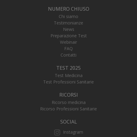
NUMERO CHIUSO
Chi siamo
Testimonianze
News
Preparazione Test
Webinair
FAQ
Contatti
TEST 2025
_tteu
www.numerochiuso.info
1 an
me
Test Medicina
Test Professioni Sanitarie
_ga
1 an
Google LLC
me
.numerochiuso.info
RICORSI
Ricorso medicina
Ricorso Professioni Sanitarie
SOCIAL
Instagram