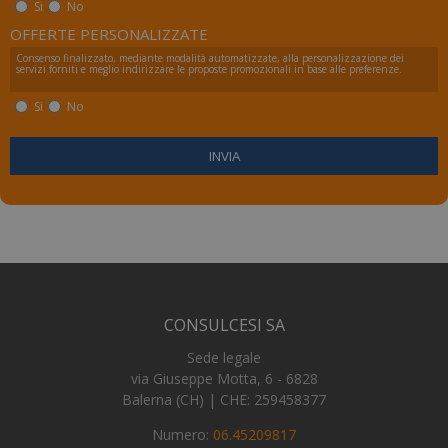
fruibile il sito web abilitandone funzionalità di base
Si
No
quali la navigazione sulle pagine e l'accesso alle
OFFERTE PERSONALIZZATE
aree protette del sito. Il sito web non è in grado di
funzionare correttamente senza questi cookie.
Consenso finalizzato, mediante modalità automatizzate, alla personalizzazione dei
servizi forniti e meglio indirizzare le proposte promozionali in base alle preferenze.
Nome
Fornitore
/
Dominio
Scad
Si
No
_GRECAPTCHA
5 me
Google LLC
sett
www.google.com
visid_incap_2921979
.certid.it
11 m
sett
CONSULCESI SA
Sede legale
via Giuseppe Motta, 6 - 6828
Balerna (CH) | CHE: 259458377
CookieScriptConsent
5 me
CookieScript
Google Privacy Policy
Numero:
06.45209817
sett
www.numerochiuso.info