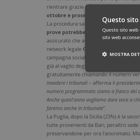
rientrare grazie alla rinuncia di qualche
ottobre e proseguiranno fino a che tut
Questo sito
La procedura sarebbe conclusa qui. Il c
Questo sito web ut
prove potrebbe abbattersi una valang
sito web acconsent
assicurato che avverrà, così come accadu
network legale
Consulcesi
che, attrave
MOSTRA DET
campagna social
#Melomerito
, ha rac
già al vaglio degli oltre mille consulent
Necessari
gratuitamente chiamando il numero verd
invadere i tribunali
– afferma il president
numero programmato siamo a fianco dei ca
Anche quest’anno vogliamo dare voce a chi c
faremo anche in tribunale
”.
La Puglia, dopo la Sicilia (23%) è la se
tutte provenienti da Bari, peraltro sede 
I cookie necessari co
preservandone per ora l’anonimato. Mic
pagine e l'accesso al