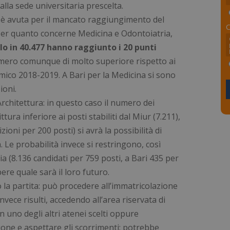
lla sede universitaria prescelta.
 è avuta per il mancato raggiungimento del
er quanto concerne Medicina e Odontoiatria,
olo in 40.477 hanno raggiunto i 20 punti
mero comunque di molto superiore rispetto ai
emico 2018-2019. A Bari per la Medicina si sono
ioni.
rchitettura: in questo caso il numero dei
ttura inferiore ai posti stabiliti dal Miur (7.211),
ioni per 200 posti) si avrà la possibilità di
. Le probabilità invece si restringono, così
 (8.136 candidati per 759 posti, a Bari 435 per
ere quale sarà il loro futuro.
o la partita: può procedere all’immatricolazione
invece risulti, accedendo all’area riservata di
in uno degli altri atenei scelti oppure
ione e aspettare gli scorrimenti: potrebbe