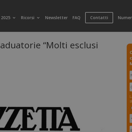
 2025
Ricorsi
Newsletter
FAQ
Contatti
Numer
raduatorie “Molti esclusi
C
c
M
L
s