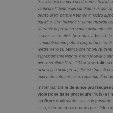
trascrivere il numero del documento d’ident
Nome
verificare l’identità del candidato
”. Cosimo
_GRECAPTCHA
deciso di far partire il tempo a nostra dispo
dal Miur. Così facendo ci siamo ritrovati c
visid_incap_292197
“
durante la prova ho sentito distintamente
essere schermate?
” Antonia evidenzia “
la
candidati hanno potuto confrontarsi tra di
CookieScriptConse
mette nero su bianco che “
molti student
espressamente vietato, e non facevano altr
per controllare l’ora…
”; Maria sottolinea 
_tteu
riconsegna della prova, diversi studenti ne 
_ga
quel momento nascosta, copiando direttam
Insomma,
tra le denunce più frequenti
violazione delle procedure (16%) e i 
verificare quali siano i casi che possan
caso, il fenomeno a quanto pare è inconfu