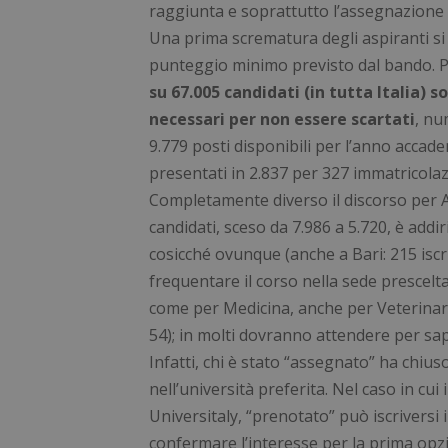
raggiunta e soprattutto l’assegnazione a
Una prima scrematura degli aspiranti si
punteggio minimo previsto dal bando. P
su 67.005 candidati (in tutta Italia) s
necessari per non essere scartati
, nu
9.779 posti disponibili per l’anno accad
presentati in 2.837 per 327 immatricolaz
Completamente diverso il discorso per A
candidati, sceso da 7.986 a 5.720, è addiri
cosicché ovunque (anche a Bari: 215 iscriz
frequentare il corso nella sede prescelta
come per Medicina, anche per Veterinaria
54); in molti dovranno attendere per sap
Infatti, chi è stato “assegnato” ha chius
nell’università preferita. Nel caso in cui 
Universitaly, “prenotato” può iscriversi 
confermare l’interesse per la prima opz