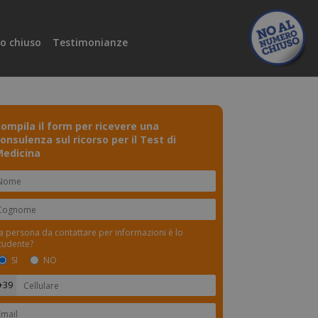
o chiuso
Testimonianze
ompila il form per ricevere una
onsulenza sul ricorso per il Test di
edicina
a persona da contattare per informazioni è lo
tudente?
SI
NO