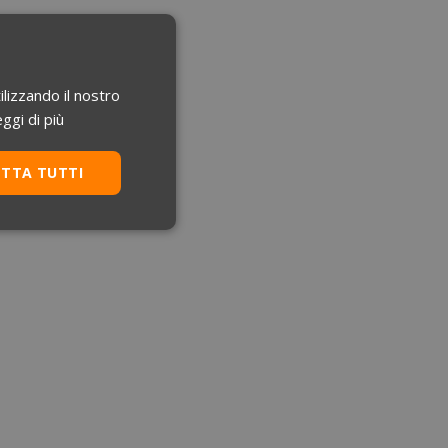
ilizzando il nostro
ggi di più
ETTA TUTTI
Non classificati
 navigazione sulle
za questi cookie.