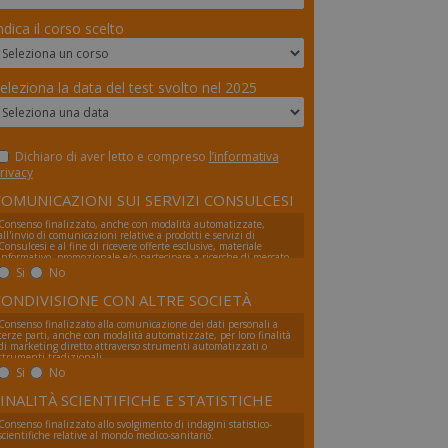
ndica il corso scelto
eleziona la data del test svolto nel 2025
Dichiaro di aver letto e compreso
l’informativa
rivacy
COMUNICAZIONI SUI SERVIZI CONSULCESI
Consenso finalizzato, anche con modalità automatizzate,
all'invio di comunicazioni relative a prodotti e servizi di
Consulcesi e al fine di ricevere offerte esclusive, materiale
informativo, promozionale e/o partecipare a ricerche di mercato.
Si
No
CONDIVISIONE CON ALTRE SOCIETÀ
Consenso finalizzato alla comunicazione dei dati personali a
terze parti, anche con modalità automatizzate, per loro finalità
di marketing diretto attraverso strumenti automatizzati o
strumenti tradizionali
Si
No
INALITÀ SCIENTIFICHE E STATISTICHE
Consenso finalizzato allo svolgimento di indagini statistico-
scientifiche relative al mondo medico-sanitario.