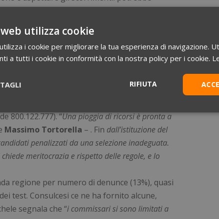
 candidati.
Gli scorrimenti inizieranno il 10
ti i posti disponibili saranno destinati
.
 web utilizza cookie
ondizionale, però, è d’obbligo perché
sulle
ilizza i cookie per migliorare la tua esperienza di navigazione. Ut
a di ricorsi
. Per Medicina, per esempio, è
i a tutti i cookie in conformità con la nostra policy per i cookie.
Le
to negli anni scorsi. Ad annunciarlo è il
rso il portale web numerochiuso.info e la
RIFIUTA
TAGLI
ACC
colto
decine di segnalazione di irregolarità
i di cui dispone (si possono consultare
Statistici
Marketing
Preferenze
e 800.122.777). “
Una pioggia di ricorsi è pronta a
e
Massimo Tortorella
– . Fin
dall’istituzione del
ndidati penalizzati da una selezione inadeguata.
hiede meritocrazia e rispetto delle regole, e lo
conda regione per numero di denunce (13%), quasi
Necessari
Statistici
Marketing
Preferenze
Non classificati
dei test. Consulcesi ce ne ha fornito alcune,
ntribuiscono a rendere fruibile il sito web abilitandone funzionalità di base quali la
hele segnala che “
i commissari si sono limitati a
le aree protette del sito. Il sito web non è in grado di funzionare correttamente sen