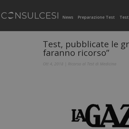
News
Preparazione Test
Test
Test, pubblicate le g
faranno ricorso”
Ott 4, 2018
|
Ricorso al Test di Medicina