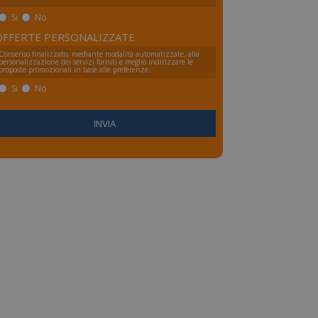
Si
No
OFFERTE PERSONALIZZATE
Consenso finalizzato, mediante modalità automatizzate, alla
personalizzazione dei servizi forniti e meglio indirizzare le
proposte promozionali in base alle preferenze.
Si
No