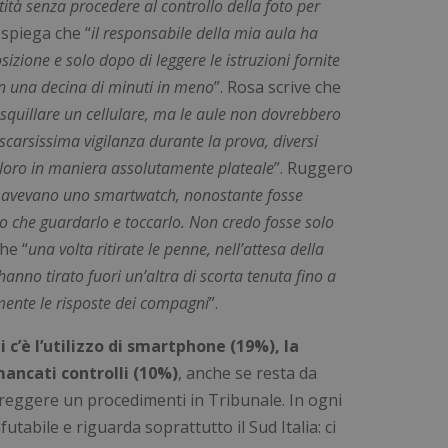
ità senza procedere al controllo della foto per
Fornitore
/
Dominio
Scadenza
Descrizione
 spiega che “
il responsabile della mia aula ha
5 mesi 4
Google reCAPTCHA imposta 
Google LLC
settimane
necessario (_GRECAPTCHA) q
www.google.com
sizione e solo dopo di leggere le istruzioni fornite
eseguito allo scopo di fornire 
rischi.
on una decina di minuti in meno
”. Rosa scrive che
9
.certid.it
11 mesi 4
Preserva lo stato dell'utente t
 squillare un cellulare, ma le aule non dovrebbero
settimane
pagina per migliorare le prest
web.
 scarsissima vigilanza durante la prova, diversi
 loro in maniera assolutamente plateale
”. Ruggero
nt
5 mesi 3
Questo cookie viene utilizzat
CookieScript
settimane
Cookie-Script.com per ricor
www.numerochiuso.info
i avevano uno smartwatch, nonostante fosse
di consenso sui cookie dei vis
necessario che il banner dei
o che guardarlo e toccarlo. Non credo fosse solo
Script.com funzioni corrett
Google Privacy Policy
che “
una volta ritirate le penne, nell’attesa della
www.numerochiuso.info
1 anno 1
mese
hanno tirato fuori un’altra di scorta tenuta fino a
1 anno 1
Questo nome di cookie è ass
Google LLC
ente le risposte dei compagni
”.
mese
Universal Analytics, che è u
.numerochiuso.info
significativo del servizio di an
comunemente utilizzato da 
 c’è l’utilizzo di smartphone (19%), la
cookie viene utilizzato per d
unici assegnando un numero
mancati controlli (10%)
, anche se resta da
casuale come identificatore d
incluso in ogni richiesta di pa
o reggere un procedimenti in Tribunale. In ogni
utilizzato per calcolare i dati d
sessioni e campagne per i rap
tabile e riguarda soprattutto il Sud Italia: ci
siti.