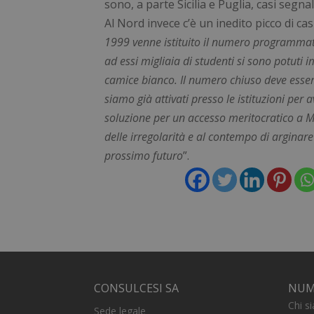
sono, a parte Sicilia e Puglia, casi segna
_ga_FZHNWL9SQ9
Al Nord invece c’è un inedito picco di ca
1999 venne istituito il numero programma
_tteus
ad essi migliaia di studenti si sono potuti 
VISITOR_PRIVACY
camice bianco. Il numero chiuso deve esser
siamo già attivati presso le istituzioni per
soluzione per un accesso meritocratico a M
delle irregolarità e al contempo di arginare
prossimo futuro
”.
Nome
Fornitore
Nome
__Secure-YNID
Dominio
Nome
incap_ses_537_292
FPLC
.numeroch
_gcl_au
FPID
CONSULCESI SA
NUM
Chi s
YSC
Sede legale