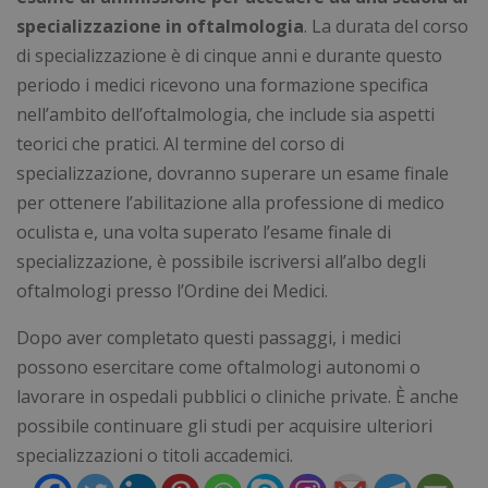
specializzazione in oftalmologia
. La durata del corso
visid_incap_2921979
.certid.it
11 m
sett
di specializzazione è di cinque anni e durante questo
periodo i medici ricevono una formazione specifica
nell’ambito dell’oftalmologia, che include sia aspetti
teorici che pratici. Al termine del corso di
specializzazione, dovranno superare un esame finale
CookieScriptConsent
5 me
CookieScript
Google Privacy Policy
sett
www.numerochiuso.info
per ottenere l’abilitazione alla professione di medico
oculista e, una volta superato l’esame finale di
specializzazione, è possibile iscriversi all’albo degli
oftalmologi presso l’Ordine dei Medici.
Dopo aver completato questi passaggi, i medici
possono esercitare come oftalmologi autonomi o
lavorare in ospedali pubblici o cliniche private. È anche
possibile continuare gli studi per acquisire ulteriori
_tteu
www.numerochiuso.info
1 an
specializzazioni o titoli accademici.
me