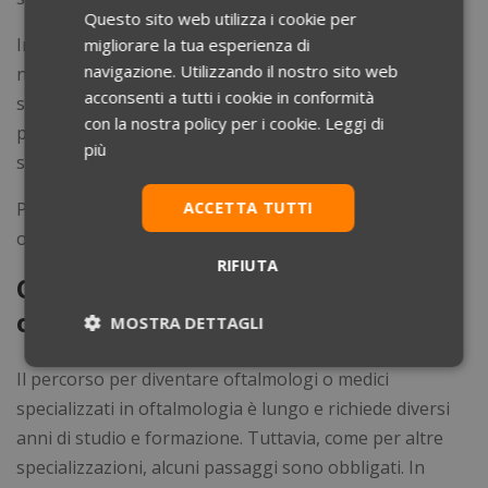
Questo sito web utilizza i cookie per
Infine, la ricerca e lo sviluppo di terapie innovative e di
migliorare la tua esperienza di
navigazione. Utilizzando il nostro sito web
nuove tecnologie in oftalmologia hanno reso questa
acconsenti a tutti i cookie in conformità
specializzazione particolarmente stimolante e
con la nostra policy per i cookie.
Leggi di
promettente per i medici interessati alla ricerca
più
scientifica.
ACCETTA TUTTI
Per tutti questi aspetti, la specializzazione in
oftalmologia è diventata più quotata negli ultimi tempi.
RIFIUTA
Qual è il percorso per diventare
oftalmologi?
MOSTRA DETTAGLI
Necessari
Statistici
Marketing
Il percorso per diventare oftalmologi o medici
specializzati in oftalmologia è lungo e richiede diversi
anni di studio e formazione. Tuttavia, come per altre
Preferenze
Non classificati
specializzazioni, alcuni passaggi sono obbligati.
In