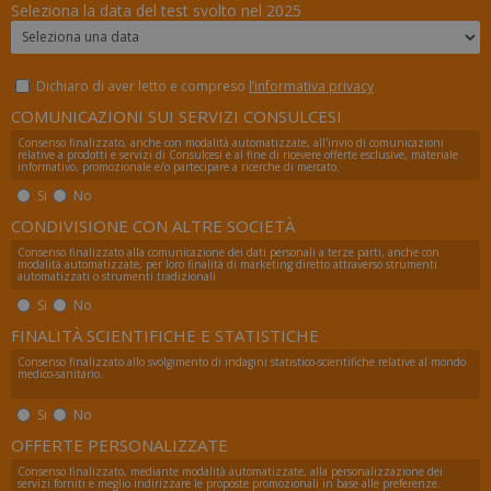
Seleziona la data del test svolto nel 2025
Dichiaro di aver letto e compreso
l’informativa privacy
_ga_FZHNWL9SQ9
.numerochiuso.info
1 an
me
COMUNICAZIONI SUI SERVIZI CONSULCESI
Consenso finalizzato, anche con modalità automatizzate, all'invio di comunicazioni
relative a prodotti e servizi di Consulcesi e al fine di ricevere offerte esclusive, materiale
informativo, promozionale e/o partecipare a ricerche di mercato.
Si
No
_tteus
www.numerochiuso.info
Sess
CONDIVISIONE CON ALTRE SOCIETÀ
VISITOR_PRIVACY_METADATA
5 me
YouTube
Consenso finalizzato alla comunicazione dei dati personali a terze parti, anche con
sett
.youtube.com
modalità automatizzate, per loro finalità di marketing diretto attraverso strumenti
automatizzati o strumenti tradizionali
Si
No
FINALITÀ SCIENTIFICHE E STATISTICHE
Consenso finalizzato allo svolgimento di indagini statistico-scientifiche relative al mondo
medico-sanitario.
Si
No
OFFERTE PERSONALIZZATE
Consenso finalizzato, mediante modalità automatizzate, alla personalizzazione dei
servizi forniti e meglio indirizzare le proposte promozionali in base alle preferenze.