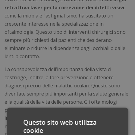
refrattiva laser per la correzione dei difetti visivi
,
come la miopia e l’astigmatismo, ha suscitato un
crescente interesse nella specializzazione in
oftalmologia. Questo tipo di interventi chirurgici sono
sempre più richiesti dai pazienti che desiderano
eliminare o ridurre la dipendenza dagli occhiali o dalle
lenti a contatto.
La consapevolezza dell’importanza della vista ci
costringe, inoltre, a fare prevenzione e ottenere
diagnosi precoci delle malattie oculari. Queste sono
diventate sempre più importanti per la salute generale
e la qualità della vita delle persone. Gli oftalmologi
possono svolgere esami di routine e screening per
individuare tempestivamente problemi oculari, come la
Questo sito web utilizza
retinopatia diabetica, nel contesto delle malattie
cookie
sistemiche come il diabete.