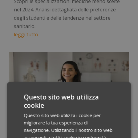
Scopri le specializzazioni mediche meno scelte
nel 2024. Analisi dettagliata delle preferenze
degli studenti e delle tendenze nel settore
sanitario.
leggi tutto
Questo sito web utilizza
cookie
Questo sito web utilizza i cookie per
migliorare la tua esperienza di
Specializzazioni mediche più scelte nel 2024: la
navigazione. Utilizzando il nostro sito web
classifica
acconsenti a tutti i cookie in conformità