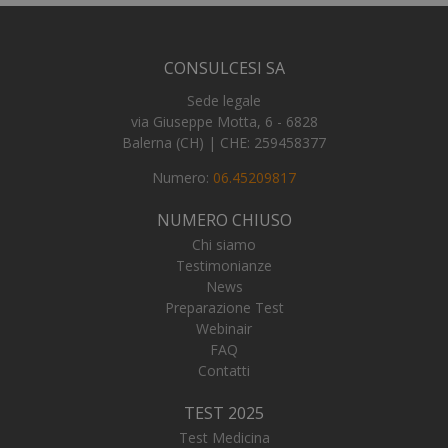
me
CONSULCESI SA
Sede legale
_tteus
www.numerochiuso.info
Sess
via Giuseppe Motta, 6 - 6828
VISITOR_PRIVACY_METADATA
5 me
YouTube
Balerna (CH) | CHE: 259458377
sett
.youtube.com
Numero:
06.45209817
NUMERO CHIUSO
Chi siamo
Testimonianze
News
Preparazione Test
Webinair
FAQ
Contatti
TEST 2025
Test Medicina