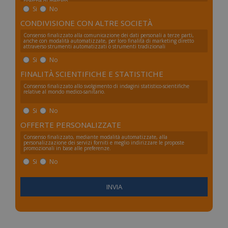
ricerche di mercato.
Si
No
CONDIVISIONE CON ALTRE SOCIETÀ
Consenso finalizzato alla comunicazione dei dati personali a terze parti,
anche con modalità automatizzate, per loro finalità di marketing diretto
attraverso strumenti automatizzati o strumenti tradizionali
Si
No
FINALITÀ SCIENTIFICHE E STATISTICHE
Consenso finalizzato allo svolgimento di indagini statistico-scientifiche
relative al mondo medico-sanitario.
Si
No
OFFERTE PERSONALIZZATE
Consenso finalizzato, mediante modalità automatizzate, alla
personalizzazione dei servizi forniti e meglio indirizzare le proposte
promozionali in base alle preferenze.
Si
No
_ga_FZHNWL9SQ9
.numerochiuso.info
1 an