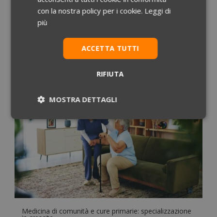
Mag 14, 2025
|
News
con la nostra policy per i cookie.
Leggi di
più
Scopri le specializzazioni mediche più scelte nel
2024. Analisi dettagliata delle preferenze degli
ACCETTA TUTTI
studenti e delle tendenze nel settore sanitario.
leggi tutto
RIFIUTA
MOSTRA DETTAGLI
Necessari
Statistici
Marketing
Preferenze
Non classificati
Medicina di comunità e cure primarie: specializzazione