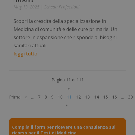
in crescita
Necessari
Statistici
Marketing
Mag 13, 2025
|
Scheda Professioni
Preferenze
Non classificati
Scopri la crescita della specializzazione in
I cookie necessari contribuiscono a rendere
Medicina di comunità e delle cure primarie. Un
fruibile il sito web abilitandone funzionalità di base
quali la navigazione sulle pagine e l'accesso alle
settore in espansione che risponde ai bisogni
aree protette del sito. Il sito web non è in grado di
sanitari attuali.
funzionare correttamente senza questi cookie.
leggi tutto
Nome
Fornitore
/
Dominio
Scad
_GRECAPTCHA
5 me
Google LLC
sett
www.google.com
Pagina 11 di 111
«
Prima
«
...
7
8
9
10
11
12
13
14
15
16
...
30
»
visid_incap_2921979
.certid.it
11 m
sett
Compila il form per ricevere una consulenza sul
ricorso per il Test di Medicina