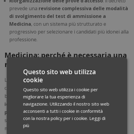
Riorganizzazione delle prove d’accesso
: il decreto
prevede una
revisione complessiva delle modalità
di svolgimento del test di ammissione a
Medicina
, con un sistema più strutturato e
progressivo per selezionare i candidati più idonei alla
professione.
Medicina: perché è necessaria una
riforma?
Questo sito web utilizza
cookie
L’
attuale test di ammissione a Medicina
è stato spesso
criticato
per il suo carattere altamente selettivo
e
Questo sito web utilizza i cookie per
basato su un modello di valutazione che non sempre
migliorare la tua esperienza di
identifica i candidati con le migliori predisposizioni
navigazione. Utilizzando il nostro sito web
acconsenti a tutti i cookie in conformità
per la professione
. La riforma punta a creare un
con la nostra policy per i cookie.
Leggi di
sistema che consideri non solo le conoscenze teoriche,
più
ma anche le qualità personali e le capacità pratiche,