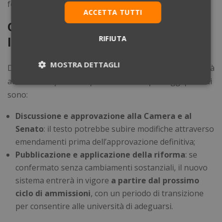
fondamentali per il futuro medico.
ACCETTA TUTTI
Quali saranno i prossimi passi
legislativi?
RIFIUTA
MOSTRA DETTAGLI
Dopo il via libera della Commissione Cultura, il DL dovrà
affrontare il percorso parlamentare. I passaggi previsti
Necessari
Statistici
Marketing
sono:
Discussione e approvazione alla Camera e al
Preferenze
Non classificati
Senato
: il testo potrebbe subire modifiche attraverso
emendamenti prima dell’approvazione definitiva;
Pubblicazione e applicazione della riforma
: se
confermato senza cambiamenti sostanziali, il nuovo
sistema entrerà in vigore
a partire dal prossimo
ciclo di ammissioni
, con un periodo di transizione
Necessari
Statistici
Marketing
per consentire alle università di adeguarsi.
Preferenze
Non classificati