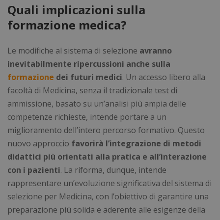
I cookie necessari contribuiscono a rendere
Quali implicazioni sulla
fruibile il sito web abilitandone funzionalità di base
quali la navigazione sulle pagine e l'accesso alle
formazione medica?
aree protette del sito. Il sito web non è in grado di
funzionare correttamente senza questi cookie.
Le modifiche al sistema di selezione
avranno
Nome
Fornitore
/
Dominio
Scad
inevitabilmente ripercussioni anche sulla
_GRECAPTCHA
5 me
Google LLC
sett
www.google.com
formazione
dei futuri medici
. Un accesso libero alla
facoltà di Medicina, senza il tradizionale test di
ammissione, basato su un’analisi più ampia delle
competenze richieste, intende portare a un
miglioramento dell’intero percorso formativo. Questo
nuovo approccio
favorirà l’integrazione di metodi
visid_incap_2921979
.certid.it
11 m
didattici più orientati alla pratica e all’interazione
sett
con i pazienti
. La riforma, dunque, intende
rappresentare un’evoluzione significativa del sistema di
selezione per Medicina, con l’obiettivo di garantire una
preparazione più solida e aderente alle esigenze della
CookieScriptConsent
5 me
CookieScript
Google Privacy Policy