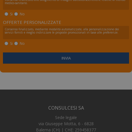
medico-sanitario.
_tteus
www.numerochiuso.info
Sess
Si
No
VISITOR_PRIVACY_METADATA
5 me
YouTube
sett
.youtube.com
OFFERTE PERSONALIZZATE
Consenso finalizzato, mediante modalità automatizzate, alla personalizzazione dei
servizi forniti e meglio indirizzare le proposte promozionali in base alle preferenze.
Si
No
CONSULCESI SA
Sede legale
via Giuseppe Motta, 6 - 6828
Balerna (CH) | CHE: 259458377