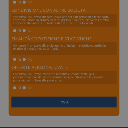
Si
No
CONDIVISIONE CON ALTRE SOCIETÀ
Consenso finalizzato alla comunicazione dei dati personali a terze parti,
anche con modalità automatizzate, per loro finalità di marketing diretto
attraverso strumenti automatizzati o strumenti tradizionali
Si
No
FINALITÀ SCIENTIFICHE E STATISTICHE
Consenso finalizzato allo svolgimento di indagini statistico-scientifiche
relative al mondo medico-sanitario.
Si
No
OFFERTE PERSONALIZZATE
Consenso finalizzato, mediante modalità automatizzate, alla
personalizzazione dei servizi forniti e meglio indirizzare le proposte
promozionali in base alle preferenze.
Si
No
_ga_FZHNWL9SQ9
.numerochiuso.info
1 an
me