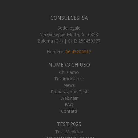
CONSULCESI SA
Sede legale
_tteus
www.numerochiuso.info
Sess
via Giuseppe Motta, 6 - 6828
VISITOR_PRIVACY_METADATA
5 me
YouTube
Balerna (CH) | CHE: 259458377
sett
.youtube.com
Numero:
06.45209817
NUMERO CHIUSO
Chi siamo
Testimonianze
News
Preparazione Test
Webinair
FAQ
Contatti
TEST 2025
Test Medicina