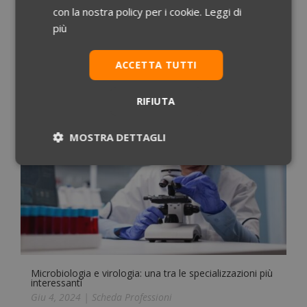
ricercata e sempre all’avanguardia. Consente di
con la nostra policy per i cookie.
Leggi di
essere tra i più aggiornati professionisti
più
sanitari e protagonisti della medicina moderna
leggi tutto
ACCETTA TUTTI
RIFIUTA
MOSTRA DETTAGLI
Necessari
Statistici
Marketing
Preferenze
Non classificati
Microbiologia e virologia: una tra le specializzazioni più
interessanti
Giu 4, 2024
|
Scheda Professioni