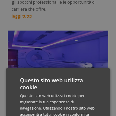
gli sbocchi professionali e le opportunità di
carriera che offre.
leggi tutto
Questo sito web utilizza
cookie
Medicina nucleare, una specializzazione ricercata
Questo sito web utilizza i cookie per
Giu 11, 2024
|
Scheda Professioni
migliorare la tua esperienza di
navigazione. Utilizzando il nostro sito web
Medicina nucleare è una specializzazione
acconsenti a tutti i cookie in conformità