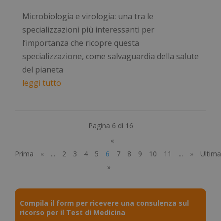
Necessari
Statistici
Marketing
Microbiologia e virologia: una tra le
Preferenze
Non classificati
specializzazioni più interessanti per
I cookie necessari contribuiscono a rendere
l’importanza che ricopre questa
fruibile il sito web abilitandone funzionalità di base
specializzazione, come salvaguardia della salute
quali la navigazione sulle pagine e l'accesso alle
aree protette del sito. Il sito web non è in grado di
del pianeta
funzionare correttamente senza questi cookie.
leggi tutto
Nome
Fornitore
/
Dominio
Scad
_GRECAPTCHA
5 me
Google LLC
sett
www.google.com
Pagina 6 di 16
«
Prima
«
...
2
3
4
5
6
7
8
9
10
11
...
»
Ultima
»
visid_incap_2921979
.certid.it
11 m
sett
Compila il form per ricevere una consulenza sul
ricorso per il Test di Medicina