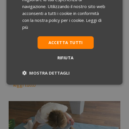
navigazione. Utilizzando il nostro sito web
acconsenti a tutti i cookie in conformità
con la nostra policy per i cookie.
Leggi di
Psicologia della Salute, tutto sulla specializzazione
più
Set 24, 2024
|
Scheda Professioni
ACCETTA TUTTI
La Scuola di Specializzazione in Psicologia della
Salute prepara i laureati a una carriera
RIFIUTA
professionale con una formazione
approfondita che combina aspetti teorici e
MOSTRA DETTAGLI
pratici. Leggi l’articolo
leggi tutto
Necessari
Statistici
Marketing
Preferenze
Non classificati