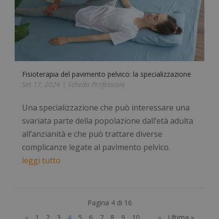
Necessari
Statistici
Marketing
Preferenze
Non classificati
I cookie necessari contribuiscono a rendere
fruibile il sito web abilitandone funzionalità di base
Fisioterapia del pavimento pelvico: la specializzazione
quali la navigazione sulle pagine e l'accesso alle
Set 17, 2024
|
Scheda Professioni
aree protette del sito. Il sito web non è in grado di
funzionare correttamente senza questi cookie.
Una specializzazione che può interessare una
Nome
Fornitore
/
Dominio
Scad
svariata parte della popolazione dall’età adulta
_GRECAPTCHA
5 me
Google LLC
sett
www.google.com
all’anzianità e che può trattare diverse
complicanze legate al pavimento pelvico.
leggi tutto
Pagina 4 di 16
visid_incap_2921979
.certid.it
11 m
«
1
2
3
4
5
6
7
8
9
10
...
»
Ultima »