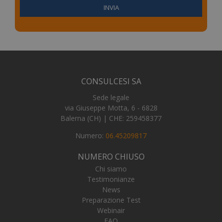
_ga_FZHNWL9SQ9
.numerochiuso.info
1 an
me
_tteus
www.numerochiuso.info
Sess
CONSULCESI SA
VISITOR_PRIVACY_METADATA
5 me
YouTube
sett
.youtube.com
Sede legale
via Giuseppe Motta, 6 - 6828
Balerna (CH) | CHE: 259458377
Numero:
06.45209817
NUMERO CHIUSO
Chi siamo
Testimonianze
News
Preparazione Test
Webinair
FAQ