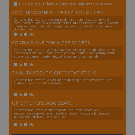
Dichiaro di aver letto e compreso
l’informativa privacy
COMUNICAZIONI SUI SERVIZI CONSULCESI
Consenso finalizzato, anche con modalità automatizzate, all'invio di
comunicazioni relative a prodotti e servizi di Consulcesi e al fine di ricevere
offerte esclusive, materiale informativo, promozionale e/o partecipare a
ricerche di mercato.
Si
No
CONDIVISIONE CON ALTRE SOCIETÀ
Consenso finalizzato alla comunicazione dei dati personali a terze parti,
anche con modalità automatizzate, per loro finalità di marketing diretto
attraverso strumenti automatizzati o strumenti tradizionali
Si
No
FINALITÀ SCIENTIFICHE E STATISTICHE
Consenso finalizzato allo svolgimento di indagini statistico-scientifiche
relative al mondo medico-sanitario.
Si
No
OFFERTE PERSONALIZZATE
Consenso finalizzato, mediante modalità automatizzate, alla
personalizzazione dei servizi forniti e meglio indirizzare le proposte
promozionali in base alle preferenze.
Si
No