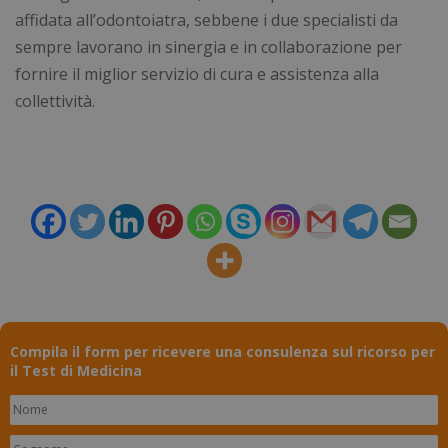
affidata all’odontoiatra, sebbene i due specialisti da
sempre lavorano in sinergia e in collaborazione per
fornire il miglior servizio di cura e assistenza alla
collettività.
visid_incap_2921979
.certid.it
11 m
sett
CookieScriptConsent
5 me
CookieScript
Google Privacy Policy
sett
www.numerochiuso.info
Compila il form per ricevere una consulenza sul ricorso per
il Test di Medicina