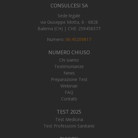
CONSULCESI SA
Sede legale
via Giuseppe Motta, 6 - 6828
Balerna (CH) | CHE: 259458377
Numero:
06.45209817
NUMERO CHIUSO
Chi siamo
Testimonianze
News
Preparazione Test
Webinair
Fornitore
/
FAQ
Nome
Scadenza
Descrizi
Fornitore
/
Dominio
Contatti
Nome
Scadenza
Descrizione
Dominio
__Secure-YNID
.youtube.com
5 mesi 4
Fornitore
/
Nome
Scadenza
Descri
settimane
FPLC
.numerochiuso.info
20 ore
Questo cookie
Dominio
TEST 2025
viene
incap_ses_537_2921979
.certid.it
Sessione
utilizzato per
Test Medicina
_gcl_au
2 mesi 4
Questo
Google LLC
memorizzare
settimane
impost
.numerochiuso.info
Test Professioni Sanitarie
e monitorare
Double
le preferenze
fornis
di
inform