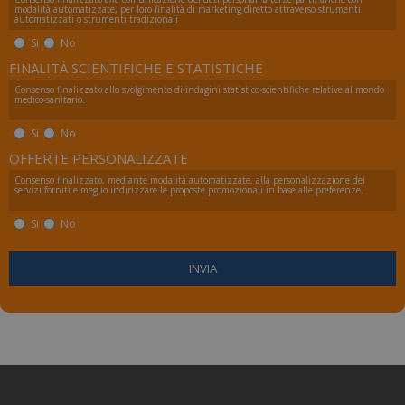
modalità automatizzate, per loro finalità di marketing diretto attraverso strumenti
automatizzati o strumenti tradizionali
Si
No
FINALITÀ SCIENTIFICHE E STATISTICHE
Consenso finalizzato allo svolgimento di indagini statistico-scientifiche relative al mondo
medico-sanitario.
Si
No
OFFERTE PERSONALIZZATE
_ga_FZHNWL9SQ9
.numerochiuso.info
1 an
Consenso finalizzato, mediante modalità automatizzate, alla personalizzazione dei
me
servizi forniti e meglio indirizzare le proposte promozionali in base alle preferenze.
Si
No
_tteus
www.numerochiuso.info
Sess
VISITOR_PRIVACY_METADATA
5 me
YouTube
sett
.youtube.com