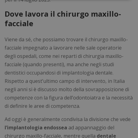
Necessari
Statistici
Marketing
Dove lavora il chirurgo maxillo-
facciale
Preferenze
Non classificati
Viene da sé, che possiamo trovare il chirurgo maxillo-
facciale impegnato a lavorare nelle sale operatorie
degli ospedali, come nei reparti di chirurgia maxillo-
facciale (quando presenti), ma anche negli studi
Necessari
Statistici
Marketing
dentistici occupandosi di implantologia dentale.
Preferenze
Non classificati
Rispetto a quest’ultimo campo di intervento, in Italia
I cookie necessari contribuiscono a rendere
negli anni si è discusso molto della sovrapposizione di
fruibile il sito web abilitandone funzionalità di base
competenze con la figura dell’odontoiatra e la necessità
quali la navigazione sulle pagine e l'accesso alle
aree protette del sito. Il sito web non è in grado di
di definire le aree di competenza.
funzionare correttamente senza questi cookie.
Nome
Fornitore
/
Dominio
Scad
Ad oggi è generalmente condivisa la divisione che vede
_GRECAPTCHA
5 me
Google LLC
l’implantologia endossea
ad appannaggio del
sett
www.google.com
chirurgo maxillo-facciale, mentre quella
dentale