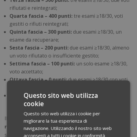
rifiutati e reintegrati;
Quarta fascia – 400 punti:
tre esami ≥18/30, voti
gestiti o rifiuti reintegrati;
Quinta fascia – 300 punti:
due esami ≥18/30, un
esame da recuperare;
Sesta fascia – 200 punti:
due esami ≥18/30, almeno
un voto rifiutato o insufficiente gestito;
Settima fascia – 100 punti:
un solo esame ≥18/30,
voto accettato;
Ottava fascia – 0 punti:
due esami ≥18/30 con voti
gestiti o rifiuti non reintegrati;
Questo sito web utilizza
Nona fascia – 0 punti:
un esame ≥18/30 con voti
cookie
gestiti o CFU mancanti.
Questo sito web utilizza i cookie per
Il bonus premia chi completa tutti gli
esami senza
migliorare la tua esperienza di
rifiuti o li reintegra correttamente,
mentre gli
navigazione. Utilizzando il nostro sito web
studenti con crediti mancanti possono comunque
acconsenti a tutti i cookie in conformità