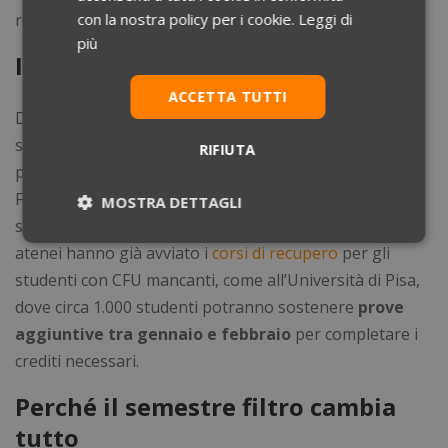
recuperare e proseguire nella graduatoria.
con la nostra policy per i cookie.
Leggi di
più
I numeri del semestre filtro
ACCETTA TUTTI
Durante i due appelli del semestre filtro sono stati
sostenuti complessivamente
96.648 esami
, con
RIFIUTA
promossi maggiori in Chimica rispetto a Biologia e
Fisica. Circa il 90% della graduatoria comprende
MOSTRA DETTAGLI
studenti che
hanno superato almeno due prove
. Gli
Necessari
Statistici
Marketing
atenei hanno già avviato i
corsi di recupero
per gli
studenti con CFU mancanti, come all’Università di Pisa,
dove circa 1.000 studenti potranno sostenere
prove
Preferenze
Non classificati
aggiuntive tra gennaio e febbraio
per completare i
crediti necessari.
Perché il semestre filtro cambia
tutto