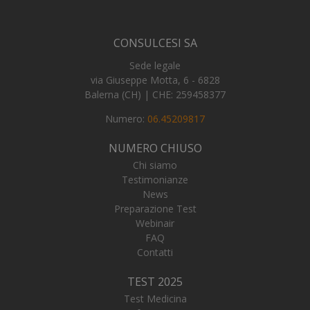
CONSULCESI SA
Sede legale
_tteus
www.numerochiuso.info
Sess
via Giuseppe Motta, 6 - 6828
VISITOR_PRIVACY_METADATA
5 me
YouTube
Balerna (CH) | CHE: 259458377
sett
.youtube.com
Numero:
06.45209817
NUMERO CHIUSO
Chi siamo
Testimonianze
News
Preparazione Test
Webinair
FAQ
Contatti
TEST 2025
Test Medicina