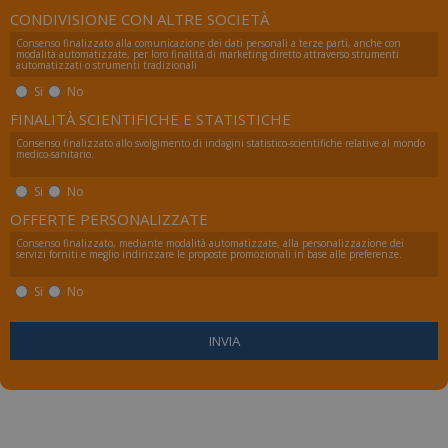
CONDIVISIONE CON ALTRE SOCIETÀ
Consenso finalizzato alla comunicazione dei dati personali a terze parti, anche con
modalità automatizzate, per loro finalità di marketing diretto attraverso strumenti
automatizzati o strumenti tradizionali
Si
No
FINALITÀ SCIENTIFICHE E STATISTICHE
Consenso finalizzato allo svolgimento di indagini statistico-scientifiche relative al mondo
medico-sanitario.
Si
No
OFFERTE PERSONALIZZATE
Consenso finalizzato, mediante modalità automatizzate, alla personalizzazione dei
servizi forniti e meglio indirizzare le proposte promozionali in base alle preferenze.
Si
No
_ga_FZHNWL9SQ9
.numerochiuso.info
1 an
me