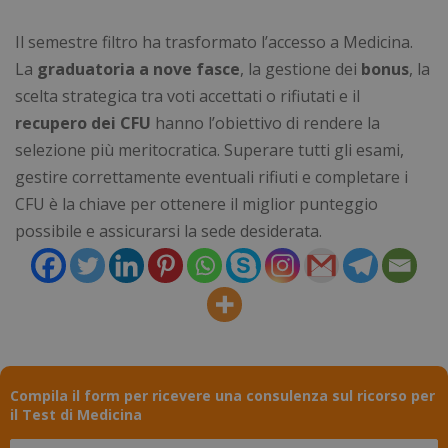
Necessari
Statistici
Marketing
Il semestre filtro ha trasformato l’accesso a Medicina.
Preferenze
Non classificati
La
graduatoria a nove fasce
, la gestione dei
bonus
, la
I cookie necessari contribuiscono a rendere
scelta strategica tra voti accettati o rifiutati e il
fruibile il sito web abilitandone funzionalità di base
quali la navigazione sulle pagine e l'accesso alle
recupero dei CFU
hanno l’obiettivo di rendere la
aree protette del sito. Il sito web non è in grado di
funzionare correttamente senza questi cookie.
selezione più meritocratica. Superare tutti gli esami,
gestire correttamente eventuali rifiuti e completare i
Nome
Fornitore
/
Dominio
Scad
CFU è la chiave per ottenere il miglior punteggio
_GRECAPTCHA
5 me
Google LLC
sett
www.google.com
possibile e assicurarsi la sede desiderata.
visid_incap_2921979
.certid.it
11 m
Compila il form per ricevere una consulenza sul ricorso per
sett
il Test di Medicina